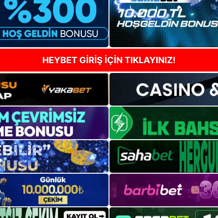
HEYBET GİRİŞ İÇİN TIKLAYINIZ!