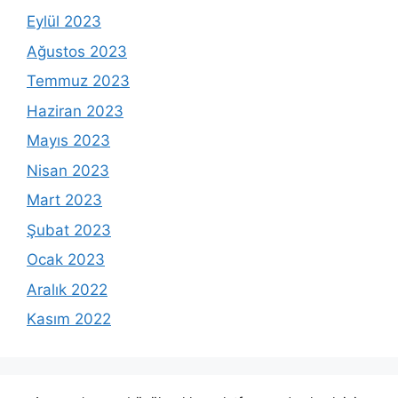
Eylül 2023
Ağustos 2023
Temmuz 2023
Haziran 2023
Mayıs 2023
Nisan 2023
Mart 2023
Şubat 2023
Ocak 2023
Aralık 2022
Kasım 2022