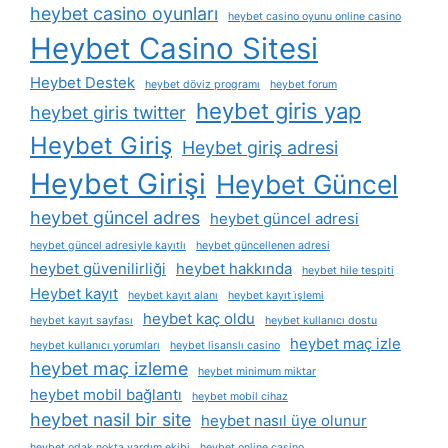
heybet casino oyunları
heybet casino oyunu online casino
Heybet Casino Sitesi
Heybet Destek
heybet döviz programı
heybet forum
heybet giris yap
heybet giris twitter
Heybet Giriş
Heybet giriş adresi
Heybet Girişi
Heybet Güncel
heybet güncel adres
heybet güncel adresi
heybet güncel adresiyle kayıtlı
heybet güncellenen adresi
heybet güvenilirliği
heybet hakkında
heybet hile tespiti
Heybet kayıt
heybet kayıt alanı
heybet kayıt i̇şlemi
heybet kaç oldu
heybet kayıt sayfası
heybet kullanıcı dostu
heybet maç izle
heybet kullanıcı yorumları
heybet lisanslı casino
heybet maç izleme
heybet minimum miktar
heybet mobil bağlantı
heybet mobil cihaz
heybet nasil bir site
heybet nasıl üye olunur
heybet odak nokta yardım ekibi
heybet online casino