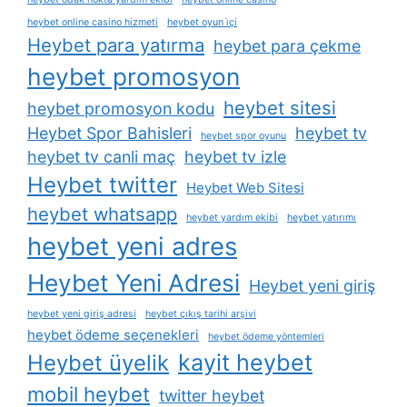
heybet online casino hizmeti
heybet oyun i̇çi
Heybet para yatırma
heybet para çekme
heybet promosyon
heybet sitesi
heybet promosyon kodu
Heybet Spor Bahisleri
heybet tv
heybet spor oyunu
heybet tv canli maç
heybet tv izle
Heybet twitter
Heybet Web Sitesi
heybet whatsapp
heybet yardım ekibi
heybet yatırımı
heybet yeni adres
Heybet Yeni Adresi
Heybet yeni giriş
heybet yeni giriş adresi
heybet çıkış tarihi arşivi
heybet ödeme seçenekleri
heybet ödeme yöntemleri
kayit heybet
Heybet üyelik
mobil heybet
twitter heybet