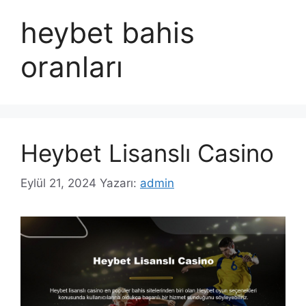
heybet bahis
oranları
Heybet Lisanslı Casino
Eylül 21, 2024
Yazarı:
admin