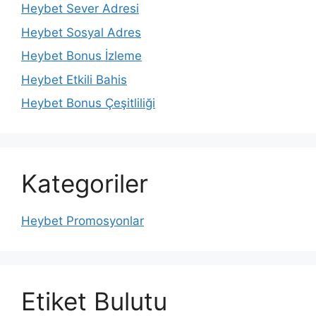
Heybet Sever Adresi
Heybet Sosyal Adres
Heybet Bonus İzleme
Heybet Etkili Bahis
Heybet Bonus Çeşitliliği
Kategoriler
Heybet Promosyonlar
Etiket Bulutu