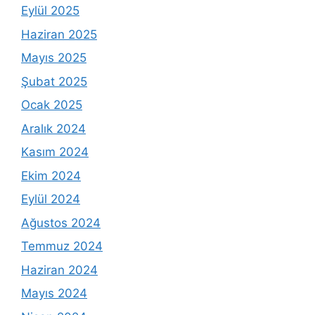
Eylül 2025
Haziran 2025
Mayıs 2025
Şubat 2025
Ocak 2025
Aralık 2024
Kasım 2024
Ekim 2024
Eylül 2024
Ağustos 2024
Temmuz 2024
Haziran 2024
Mayıs 2024