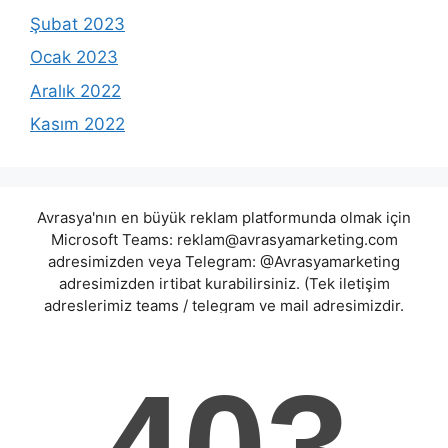
Şubat 2023
Ocak 2023
Aralık 2022
Kasım 2022
Avrasya'nın en büyük reklam platformunda olmak için
Microsoft Teams:
reklam@avrasyamarketing.com
adresimizden veya Telegram: @Avrasyamarketing
adresimizden irtibat kurabilirsiniz. (Tek iletişim
adreslerimiz teams / telegram ve mail adresimizdir.
Harici hiçbir iletişim adresimiz bulunmamaktadır.
Lütfen itibar etmeyiniz.) Türkiye yasalarına göre 7258
sayılı kanun uyarınca yasa dışı bahis oynamanın
cezaları mevcuttur. Şu an bulunduğunuz site hiç bir
şekilde illegal bahis oyunları oynatmıyor ve oynamaya
aracı olmuyordur.
betoonga
|
banknotbet
|
parisbahis
|