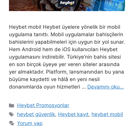
Heybet mobil Heybet üyelere yönelik bir mobil
uygulama tanıttı. Mobil uygulamalar bahisçilerin
bahislerini yapabilmeleri için uygun bir yol sunar.
Hem Android hem de iOS kullanıcıları Heybet
uygulamasını indirebilir. Türkiye’nin bahis sitesi
en son birçok üyeye yer veren siteler arasında
yer almaktadır. Platform, lansmanından bu yana
büyüme kaydetti ve hâlâ en yeni nesil
donanımlarda oyun hizmetleri …
Devamını oku…
Kategoriler
Heybet Promosyonlar
Etiketler
heybet güvenlik
,
Heybet kayıt
,
heybet mobil
Yorum yap