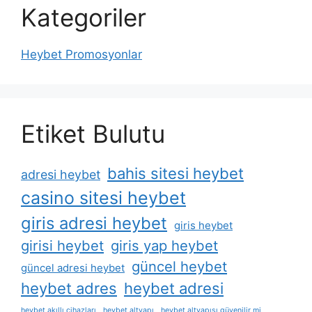
Kategoriler
Heybet Promosyonlar
Etiket Bulutu
bahis sitesi heybet
adresi heybet
casino sitesi heybet
giris adresi heybet
giris heybet
girisi heybet
giris yap heybet
güncel heybet
güncel adresi heybet
heybet adres
heybet adresi
heybet akıllı cihazları
heybet altyapı
heybet altyapısı güvenilir mi