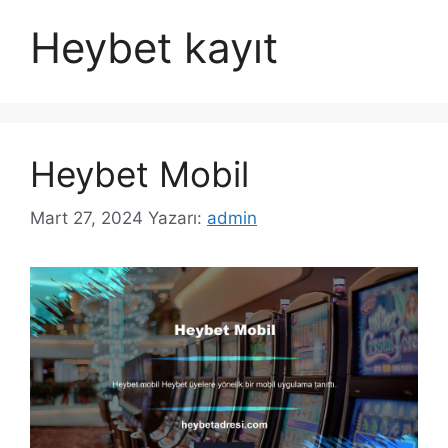
Heybet kayıt
Heybet Mobil
Mart 27, 2024
Yazarı:
admin