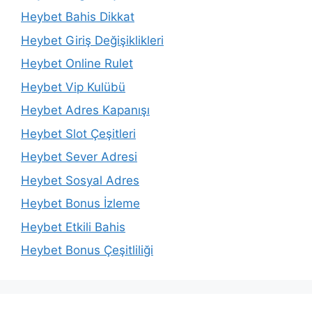
Heybet Bahis Dikkat
Heybet Giriş Değişiklikleri
Heybet Online Rulet
Heybet Vip Kulübü
Heybet Adres Kapanışı
Heybet Slot Çeşitleri
Heybet Sever Adresi
Heybet Sosyal Adres
Heybet Bonus İzleme
Heybet Etkili Bahis
Heybet Bonus Çeşitliliği