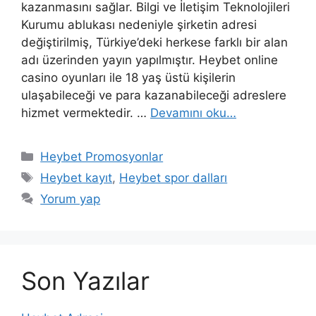
kazanmasını sağlar. Bilgi ve İletişim Teknolojileri
Kurumu ablukası nedeniyle şirketin adresi
değiştirilmiş, Türkiye’deki herkese farklı bir alan
adı üzerinden yayın yapılmıştır. Heybet online
casino oyunları ile 18 yaş üstü kişilerin
ulaşabileceği ve para kazanabileceği adreslere
hizmet vermektedir. …
Devamını oku…
Kategoriler
Heybet Promosyonlar
Etiketler
Heybet kayıt
,
Heybet spor dalları
Yorum yap
Son Yazılar