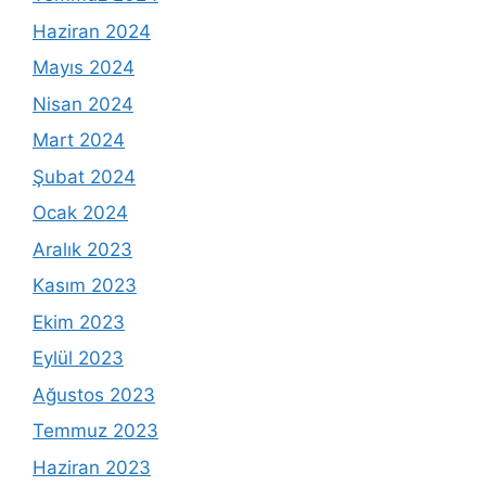
Haziran 2024
Mayıs 2024
Nisan 2024
Mart 2024
Şubat 2024
Ocak 2024
Aralık 2023
Kasım 2023
Ekim 2023
Eylül 2023
Ağustos 2023
Temmuz 2023
Haziran 2023