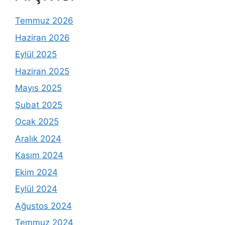
Temmuz 2026
Haziran 2026
Eylül 2025
Haziran 2025
Mayıs 2025
Şubat 2025
Ocak 2025
Aralık 2024
Kasım 2024
Ekim 2024
Eylül 2024
Ağustos 2024
Temmuz 2024