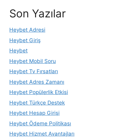
Son Yazılar
Heybet Adresi
Heybet Giriş
Heybet
Heybet Mobil Soru
Heybet Tv Fırsatları
Heybet Adres Zamanı
Heybet Popülerlik Etkisi
Heybet Türkçe Destek
Heybet Hesap Girişi
Heybet Ödeme Politikası
Heybet Hizmet Avantajları