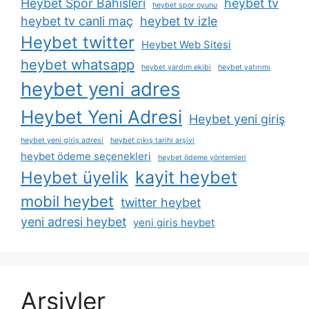
Heybet Spor Bahisleri
heybet tv
heybet spor oyunu
heybet tv canli maç
heybet tv izle
Heybet twitter
Heybet Web Sitesi
heybet whatsapp
heybet yardım ekibi
heybet yatırımı
heybet yeni adres
Heybet Yeni Adresi
Heybet yeni giriş
heybet yeni giriş adresi
heybet çıkış tarihi arşivi
heybet ödeme seçenekleri
heybet ödeme yöntemleri
kayit heybet
Heybet üyelik
mobil heybet
twitter heybet
yeni adresi heybet
yeni giris heybet
Arşivler