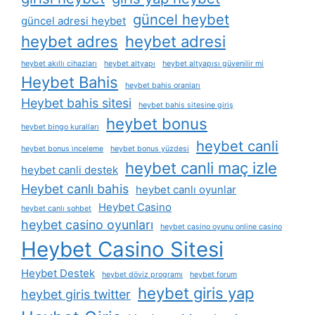
güncel heybet
güncel adresi heybet
heybet adres
heybet adresi
heybet akıllı cihazları
heybet altyapı
heybet altyapısı güvenilir mi
Heybet Bahis
heybet bahis oranları
Heybet bahis sitesi
heybet bahis sitesine giriş
heybet bonus
heybet bingo kuralları
heybet canli
heybet bonus i̇nceleme
heybet bonus yüzdesi
heybet canli maç izle
heybet canli destek
Heybet canlı bahis
heybet canlı oyunlar
Heybet Casino
heybet canlı sohbet
heybet casino oyunları
heybet casino oyunu online casino
Heybet Casino Sitesi
Heybet Destek
heybet döviz programı
heybet forum
heybet giris yap
heybet giris twitter