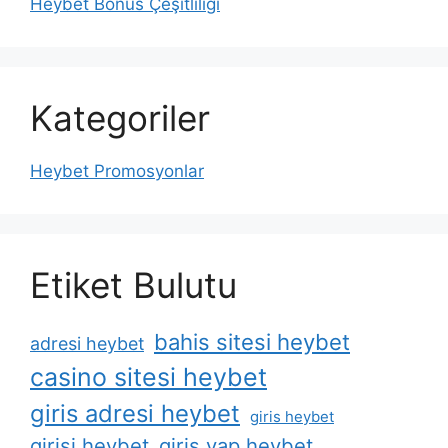
Heybet Bonus Çeşitliliği
Kategoriler
Heybet Promosyonlar
Etiket Bulutu
bahis sitesi heybet
adresi heybet
casino sitesi heybet
giris adresi heybet
giris heybet
girisi heybet
giris yap heybet