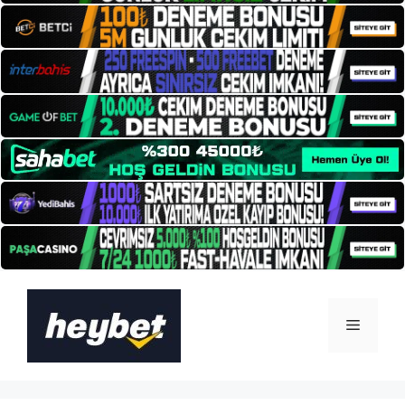
İçeriğe
atla
Menü