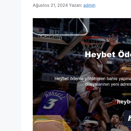
Ağustos 21, 2024
Yazarı:
admin