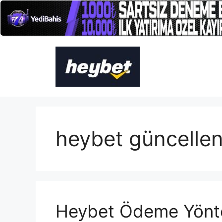
İçeriğe
atla
heybet güncellen
Heybet Ödeme Yönt