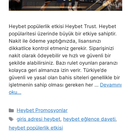
Heybet popülerlik etkisi Heybet Trust. Heybet
popülaritesi üzerinde büyük bir etkiye sahiptir.
Nakit ile ödeme yaptığınızda, lisansınızı
dikkatlice kontrol etmeniz gerekir. Siparişinizi
nakit olarak ödeyebilir ve hızlı ve güvenli bir
şekilde alabilirsiniz. Bazı rulet oyunları paranızı
kolayca geri almanıza izin verir. Türkiye’de
güvenli ve yasal olan bahis siteleri genellikle bir
işletmenin sahip olması gereken her …
Devamını
oku…
Kategoriler
Heybet Promosyonlar
Etiketler
giris adresi heybet
,
heybet eğlence daveti
,
heybet popülerlik etkisi