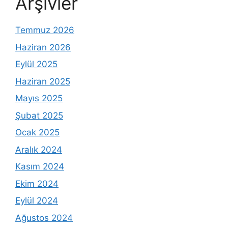
Arşivler
Temmuz 2026
Haziran 2026
Eylül 2025
Haziran 2025
Mayıs 2025
Şubat 2025
Ocak 2025
Aralık 2024
Kasım 2024
Ekim 2024
Eylül 2024
Ağustos 2024