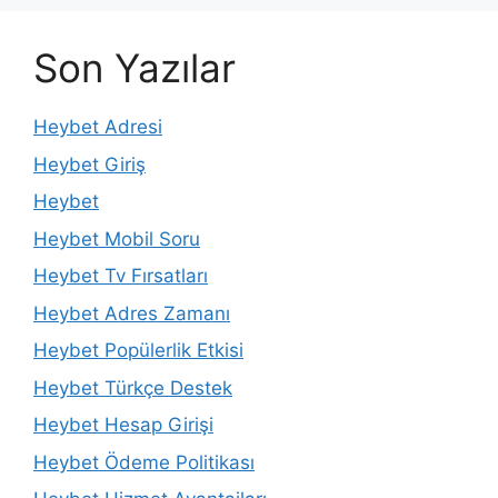
Son Yazılar
Heybet Adresi
Heybet Giriş
Heybet
Heybet Mobil Soru
Heybet Tv Fırsatları
Heybet Adres Zamanı
Heybet Popülerlik Etkisi
Heybet Türkçe Destek
Heybet Hesap Girişi
Heybet Ödeme Politikası