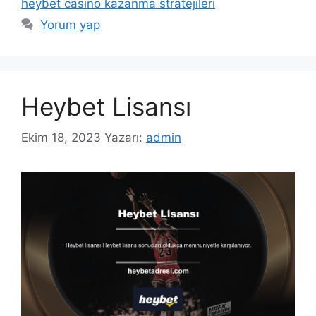
heybet casino kazanma stratejileri
Yorum yap
Heybet Lisansı
Ekim 18, 2023
Yazarı:
admin