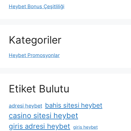
Heybet Bonus Çeşitliliği
Kategoriler
Heybet Promosyonlar
Etiket Bulutu
bahis sitesi heybet
adresi heybet
casino sitesi heybet
giris adresi heybet
giris heybet