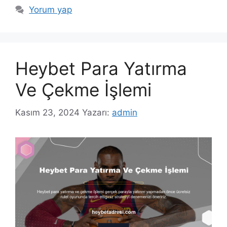
Yorum yap
Heybet Para Yatırma
Ve Çekme İşlemi
Kasım 23, 2024
Yazarı:
admin