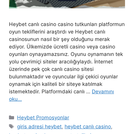
Heybet canlı casino casino tutkunları platformun
oyun tekliflerini araştırdı ve Heybet canlı
casinosunun nasıl bir şey olduğunu merak
ediyor. Ülkemizde ücretli casino veya casino
oyunları oynayamazsınız. Oyunu oynamanın tek
yolu çevrimiçi siteler aracılığıylaydı. İnternet
üzerinde pek çok canlı casino sitesi
bulunmaktadır ve oyuncular ilgi çekici oyunlar
oynamak için kaliteli bir siteye katılmak
istemektedir. Platformdaki canlı …
Devamını
oku…
Kategoriler
Heybet Promosyonlar
Etiketler
giris adresi heybet
,
heybet canlı casino
,