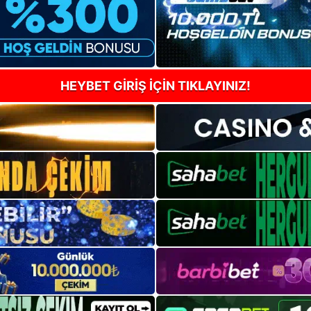
HEYBET GİRİŞ İÇİN TIKLAYINIZ!