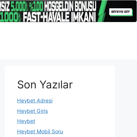
Son Yazılar
Heybet Adresi
Heybet Giriş
Heybet
Heybet Mobil Soru