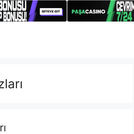
zları
rı