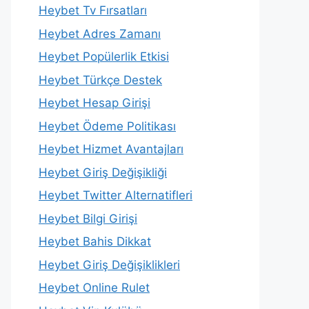
Heybet Tv Fırsatları
Heybet Adres Zamanı
Heybet Popülerlik Etkisi
Heybet Türkçe Destek
Heybet Hesap Girişi
Heybet Ödeme Politikası
Heybet Hizmet Avantajları
Heybet Giriş Değişikliği
Heybet Twitter Alternatifleri
Heybet Bilgi Girişi
Heybet Bahis Dikkat
Heybet Giriş Değişiklikleri
Heybet Online Rulet