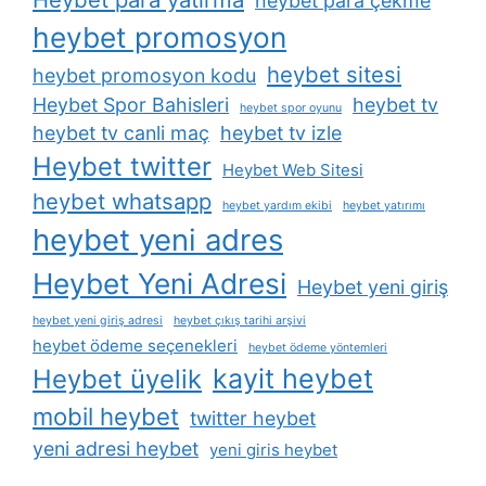
heybet para çekme
heybet promosyon
heybet sitesi
heybet promosyon kodu
Heybet Spor Bahisleri
heybet tv
heybet spor oyunu
heybet tv canli maç
heybet tv izle
Heybet twitter
Heybet Web Sitesi
heybet whatsapp
heybet yardım ekibi
heybet yatırımı
heybet yeni adres
Heybet Yeni Adresi
Heybet yeni giriş
heybet yeni giriş adresi
heybet çıkış tarihi arşivi
heybet ödeme seçenekleri
heybet ödeme yöntemleri
kayit heybet
Heybet üyelik
mobil heybet
twitter heybet
yeni adresi heybet
yeni giris heybet