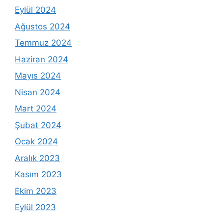
Eylül 2024
Ağustos 2024
Temmuz 2024
Haziran 2024
Mayıs 2024
Nisan 2024
Mart 2024
Şubat 2024
Ocak 2024
Aralık 2023
Kasım 2023
Ekim 2023
Eylül 2023