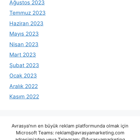
Ağustos 2023
Temmuz 2023
Haziran 2023
Mayıs 2023
Nisan 2023
Mart 2023
Şubat 2023
Ocak 2023
Aralık 2022
Kasım 2022
Avrasya'nın en büyük reklam platformunda olmak için
Microsoft Teams:
reklam@avrasyamarketing.com
adresimizden veya Telegram: @Avrasyamarketing