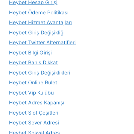
Heybet Hesap Girişi
Heybet Ödeme Politikası
Heybet Hizmet Avantajları
Heybet Giriş Değişikliği
Heybet Twitter Alternatifleri
Heybet Bilgi Girişi
Heybet Bahis Dikkat
Heybet Giriş Değişiklikleri
Heybet Online Rulet
Heybet Vip Kulübü
Heybet Adres Kapanışı
Heybet Slot Çeşitleri
Heybet Sever Adresi
Heybet Sosyal Adres