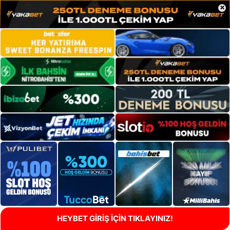
×
HEYBET GİRİŞ İÇİN TIKLAYINIZ!