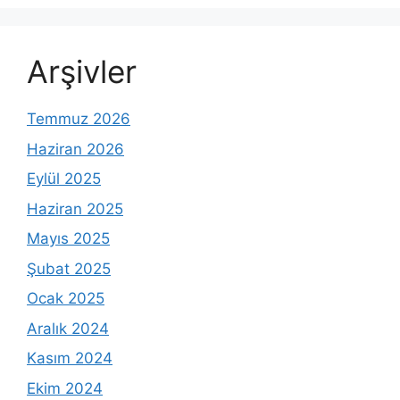
Arşivler
Temmuz 2026
Haziran 2026
Eylül 2025
Haziran 2025
Mayıs 2025
Şubat 2025
Ocak 2025
Aralık 2024
Kasım 2024
Ekim 2024