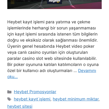
Heybet kayıt işlemi para yatırma ve çekme
işlemlerinde herhangi bir sorun yaşanmaması
için kayıt işlemi sırasında istenen tüm bilgilerin
doğru ve eksiksiz olarak sağlanması önemlidir.
Üyenin genel hesabında Heybet video poker
veya canlı casino oyunları için oluşturulan
paralar casino slot web sitesinde kullanılabilir.
Bir poker oyununa katılan katılımcıların o oyuna
özel bir kullanıcı adı oluşturmaları …
Devamını
oku…
Kategoriler
Heybet Promosyonlar
Etiketler
heybet kayıt i̇şlemi
,
heybet minimum miktar
,
heybet sitesi