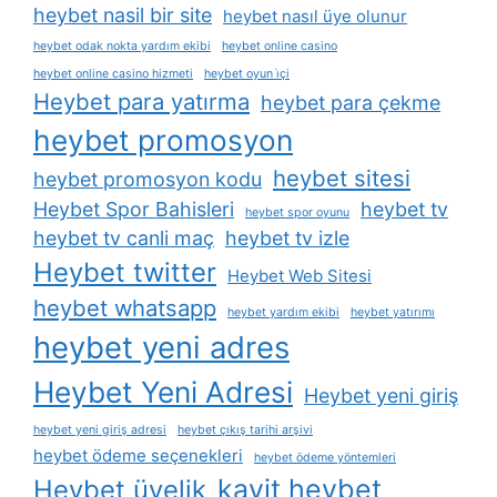
heybet nasil bir site
heybet nasıl üye olunur
heybet odak nokta yardım ekibi
heybet online casino
heybet online casino hizmeti
heybet oyun i̇çi
Heybet para yatırma
heybet para çekme
heybet promosyon
heybet sitesi
heybet promosyon kodu
Heybet Spor Bahisleri
heybet tv
heybet spor oyunu
heybet tv canli maç
heybet tv izle
Heybet twitter
Heybet Web Sitesi
heybet whatsapp
heybet yardım ekibi
heybet yatırımı
heybet yeni adres
Heybet Yeni Adresi
Heybet yeni giriş
heybet yeni giriş adresi
heybet çıkış tarihi arşivi
heybet ödeme seçenekleri
heybet ödeme yöntemleri
kayit heybet
Heybet üyelik