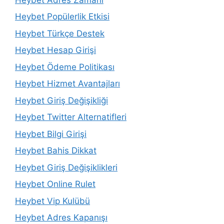
Heybet Popülerlik Etkisi
Heybet Türkçe Destek
Heybet Hesap Girişi
Heybet Ödeme Politikası
Heybet Hizmet Avantajları
Heybet Giriş Değişikliği
Heybet Twitter Alternatifleri
Heybet Bilgi Girişi
Heybet Bahis Dikkat
Heybet Giriş Değişiklikleri
Heybet Online Rulet
Heybet Vip Kulübü
Heybet Adres Kapanışı