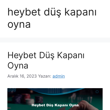
heybet düş kapanı
oyna
Heybet Düş Kapanı
Oyna
Aralık 16, 2023
Yazarı:
admin