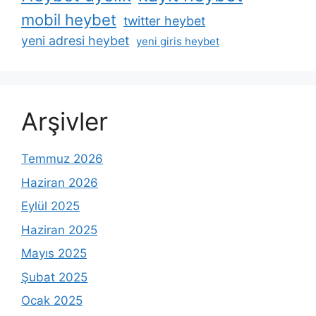
mobil heybet
twitter heybet
yeni adresi heybet
yeni giris heybet
Arşivler
Temmuz 2026
Haziran 2026
Eylül 2025
Haziran 2025
Mayıs 2025
Şubat 2025
Ocak 2025