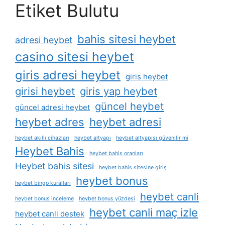
Etiket Bulutu
bahis sitesi heybet
adresi heybet
casino sitesi heybet
giris adresi heybet
giris heybet
girisi heybet
giris yap heybet
güncel heybet
güncel adresi heybet
heybet adres
heybet adresi
heybet akıllı cihazları
heybet altyapı
heybet altyapısı güvenilir mi
Heybet Bahis
heybet bahis oranları
Heybet bahis sitesi
heybet bahis sitesine giriş
heybet bonus
heybet bingo kuralları
heybet canli
heybet bonus i̇nceleme
heybet bonus yüzdesi
heybet canli maç izle
heybet canli destek