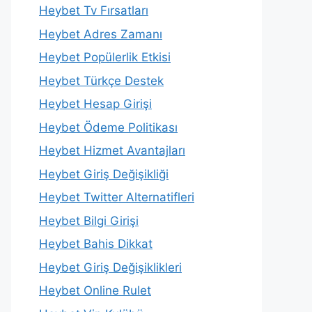
Heybet Tv Fırsatları
Heybet Adres Zamanı
Heybet Popülerlik Etkisi
Heybet Türkçe Destek
Heybet Hesap Girişi
Heybet Ödeme Politikası
Heybet Hizmet Avantajları
Heybet Giriş Değişikliği
Heybet Twitter Alternatifleri
Heybet Bilgi Girişi
Heybet Bahis Dikkat
Heybet Giriş Değişiklikleri
Heybet Online Rulet