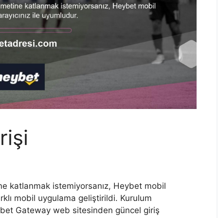
işi
ne katlanmak istemiyorsanız, Heybet mobil
rklı mobil uygulama geliştirildi. Kurulum
ybet Gateway web sitesinden güncel giriş