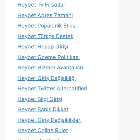
Heybet Tv Fırsatları
Heybet Adres Zamanı
Heybet Popülerlik Etkisi
Heybet Türkçe Destek
Heybet Hesap Girişi
Heybet Ödeme Politikası
Heybet Hizmet Avantajları
Heybet Giriş Değişikliği
Heybet Twitter Alternatifleri
Heybet Bilgi Girişi
Heybet Bahis Dikkat
Heybet Giriş Değişiklikleri
Heybet Online Rulet