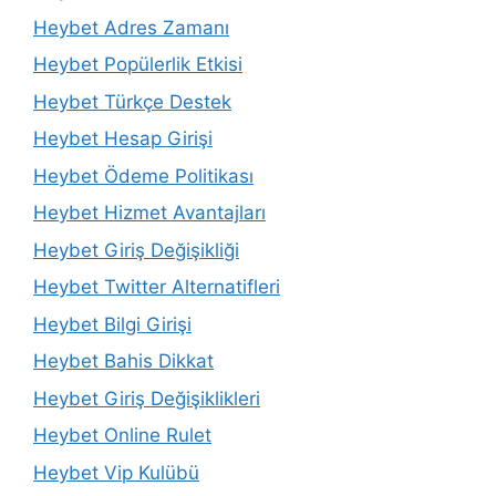
Heybet Adres Zamanı
Heybet Popülerlik Etkisi
Heybet Türkçe Destek
Heybet Hesap Girişi
Heybet Ödeme Politikası
Heybet Hizmet Avantajları
Heybet Giriş Değişikliği
Heybet Twitter Alternatifleri
Heybet Bilgi Girişi
Heybet Bahis Dikkat
Heybet Giriş Değişiklikleri
Heybet Online Rulet
Heybet Vip Kulübü