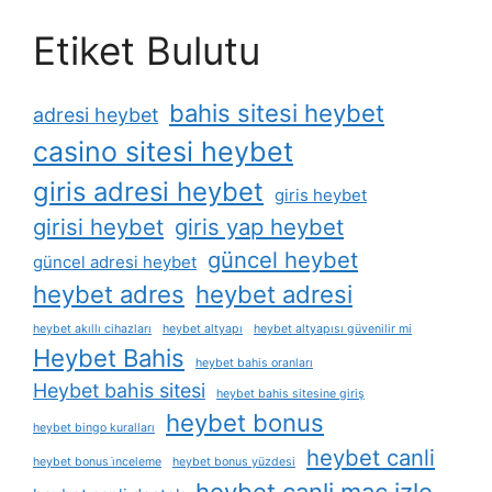
Etiket Bulutu
bahis sitesi heybet
adresi heybet
casino sitesi heybet
giris adresi heybet
giris heybet
girisi heybet
giris yap heybet
güncel heybet
güncel adresi heybet
heybet adres
heybet adresi
heybet akıllı cihazları
heybet altyapı
heybet altyapısı güvenilir mi
Heybet Bahis
heybet bahis oranları
Heybet bahis sitesi
heybet bahis sitesine giriş
heybet bonus
heybet bingo kuralları
heybet canli
heybet bonus i̇nceleme
heybet bonus yüzdesi