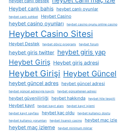
heybet canli maç izle
heybet canli destek
Heybet canlı bahis
heybet canlı oyunlar
Heybet Casino
heybet canlı sohbet
heybet casino oyunları
heybet casino oyunu online casino
Heybet Casino Sitesi
Heybet Destek
heybet döviz programı
heybet forum
heybet giris yap
heybet giris twitter
Heybet Giriş
Heybet giriş adresi
Heybet Girişi
Heybet Güncel
heybet güncel adres
heybet güncel adresi
heybet güncel adresiyle kayıtlı
heybet güncellenen adresi
heybet güvenilirliği
heybet hakkında
heybet hile tespiti
Heybet kayıt
heybet kayıt alanı
heybet kayıt i̇şlemi
heybet kaç oldu
heybet kayıt sayfası
heybet kullanıcı dostu
heybet maç izle
heybet kullanıcı yorumları
heybet lisanslı casino
heybet maç izleme
heybet minimum miktar