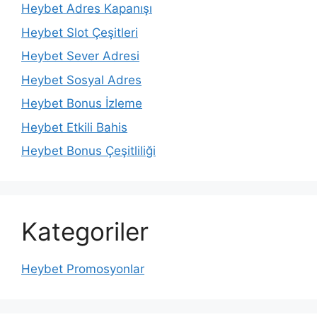
Heybet Adres Kapanışı
Heybet Slot Çeşitleri
Heybet Sever Adresi
Heybet Sosyal Adres
Heybet Bonus İzleme
Heybet Etkili Bahis
Heybet Bonus Çeşitliliği
Kategoriler
Heybet Promosyonlar