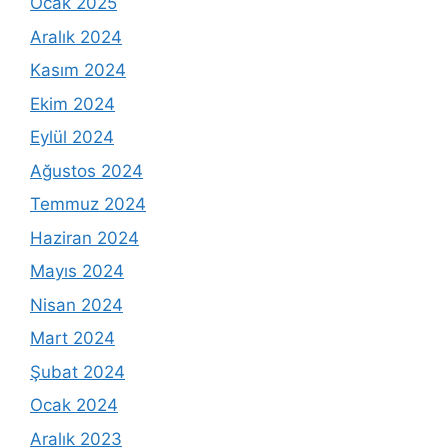
Ocak 2025
Aralık 2024
Kasım 2024
Ekim 2024
Eylül 2024
Ağustos 2024
Temmuz 2024
Haziran 2024
Mayıs 2024
Nisan 2024
Mart 2024
Şubat 2024
Ocak 2024
Aralık 2023