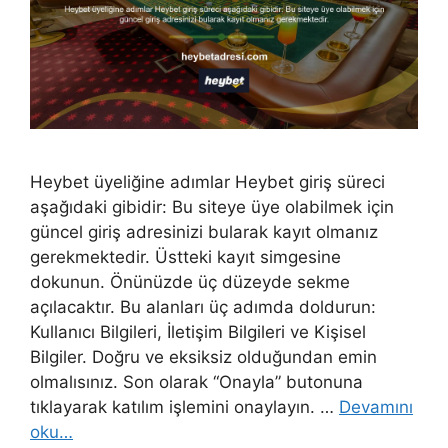
Heybet üyeliğine adımlar Heybet giriş süreci
aşağıdaki gibidir: Bu siteye üye olabilmek için
güncel giriş adresinizi bularak kayıt olmanız
gerekmektedir. Üstteki kayıt simgesine
dokunun. Önünüzde üç düzeyde sekme
açılacaktır. Bu alanları üç adımda doldurun:
Kullanıcı Bilgileri, İletişim Bilgileri ve Kişisel
Bilgiler. Doğru ve eksiksiz olduğundan emin
olmalısınız. Son olarak “Onayla” butonuna
tıklayarak katılım işlemini onaylayın. …
Devamını
oku…