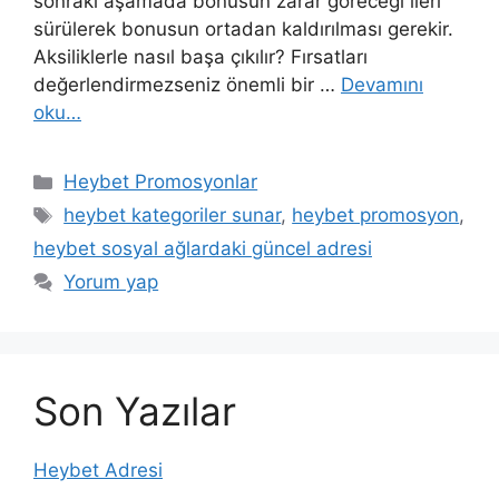
sonraki aşamada bonusun zarar göreceği ileri
sürülerek bonusun ortadan kaldırılması gerekir.
Aksiliklerle nasıl başa çıkılır? Fırsatları
değerlendirmezseniz önemli bir …
Devamını
oku…
Kategoriler
Heybet Promosyonlar
Etiketler
heybet kategoriler sunar
,
heybet promosyon
,
heybet sosyal ağlardaki güncel adresi
Yorum yap
Son Yazılar
Heybet Adresi