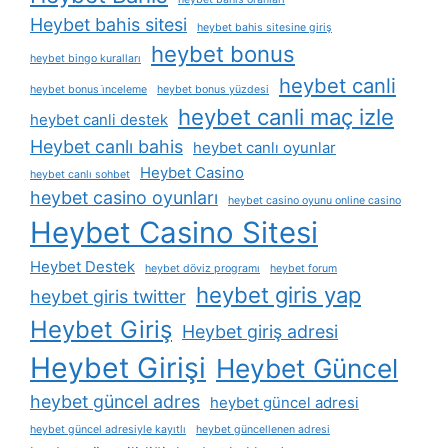
Heybet bahis sitesi
heybet bahis sitesine giriş
heybet bonus
heybet bingo kuralları
heybet canli
heybet bonus i̇nceleme
heybet bonus yüzdesi
heybet canli maç izle
heybet canli destek
Heybet canlı bahis
heybet canlı oyunlar
Heybet Casino
heybet canlı sohbet
heybet casino oyunları
heybet casino oyunu online casino
Heybet Casino Sitesi
Heybet Destek
heybet döviz programı
heybet forum
heybet giris yap
heybet giris twitter
Heybet Giriş
Heybet giriş adresi
Heybet Girişi
Heybet Güncel
heybet güncel adres
heybet güncel adresi
heybet güncel adresiyle kayıtlı
heybet güncellenen adresi