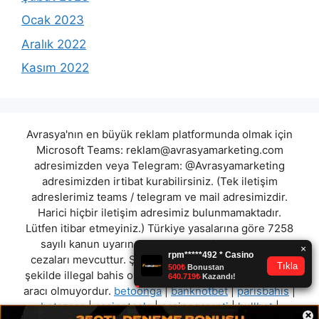
Ocak 2023
Aralık 2022
Kasım 2022
Avrasya'nın en büyük reklam platformunda olmak için
Microsoft Teams:
reklam@avrasyamarketing.com
adresimizden veya Telegram: @Avrasyamarketing
adresimizden irtibat kurabilirsiniz. (Tek iletişim
adreslerimiz teams / telegram ve mail adresimizdir.
Harici hiçbir iletişim adresimiz bulunmamaktadır.
Lütfen itibar etmeyiniz.) Türkiye yasalarına göre 7258
sayılı kanun uyarınca yasa dışı bahis oynamanın
cezaları mevcuttur. Şu an bulunduğunuz site hiç bir
şekilde illegal bahis oyunları oynatmıyor ve oynamaya
aracı olmuyordur.
betoonga
|
banknotbet
|
parisbahis
|
betszero
|
casinotesla
|
casinogaranti
|
hullbet
|
×