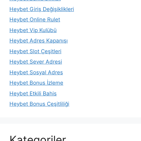
Heybet Giriş Değişiklikleri
Heybet Online Rulet
Heybet Vip Kulübü
Heybet Adres Kapanışı
Heybet Slot Çeşitleri
Heybet Sever Adresi
Heybet Sosyal Adres
Heybet Bonus İzleme
Heybet Etkili Bahis
Heybet Bonus Çeşitliliği
Kategoriler