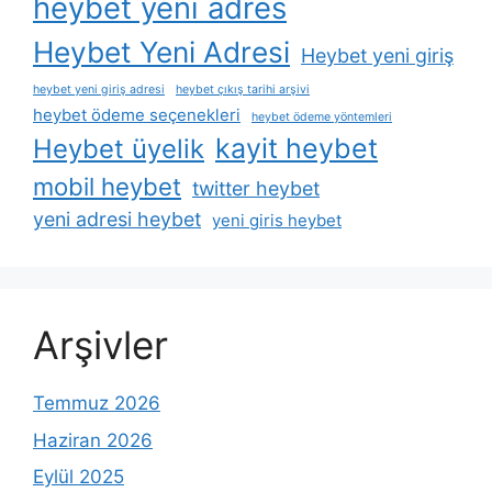
heybet yeni adres
Heybet Yeni Adresi
Heybet yeni giriş
heybet yeni giriş adresi
heybet çıkış tarihi arşivi
heybet ödeme seçenekleri
heybet ödeme yöntemleri
kayit heybet
Heybet üyelik
mobil heybet
twitter heybet
yeni adresi heybet
yeni giris heybet
Arşivler
Temmuz 2026
Haziran 2026
Eylül 2025