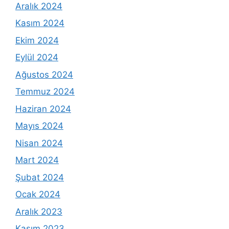
Aralık 2024
Kasım 2024
Ekim 2024
Eylül 2024
Ağustos 2024
Temmuz 2024
Haziran 2024
Mayıs 2024
Nisan 2024
Mart 2024
Şubat 2024
Ocak 2024
Aralık 2023
Kasım 2023