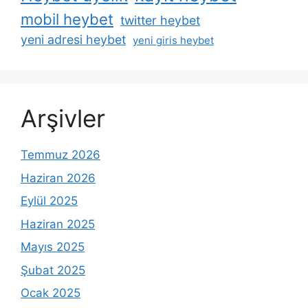
mobil heybet
twitter heybet
yeni adresi heybet
yeni giris heybet
Arşivler
Temmuz 2026
Haziran 2026
Eylül 2025
Haziran 2025
Mayıs 2025
Şubat 2025
Ocak 2025