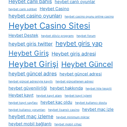
Heybet canlı bahis
heybet canlı oyunlar
Heybet Casino
heybet canlı sohbet
heybet casino oyunları
heybet casino oyunu online casino
Heybet Casino Sitesi
Heybet Destek
heybet döviz programı
heybet forum
heybet giris yap
heybet giris twitter
Heybet Giriş
Heybet giriş adresi
Heybet Girişi
Heybet Güncel
heybet güncel adres
heybet güncel adresi
heybet güncel adresiyle kayıtlı
heybet güncellenen adresi
heybet güvenilirliği
heybet hakkında
heybet hile tespiti
Heybet kayıt
heybet kayıt alanı
heybet kayıt i̇şlemi
heybet kaç oldu
heybet kayıt sayfası
heybet kullanıcı dostu
heybet maç izle
heybet kullanıcı yorumları
heybet lisanslı casino
heybet maç izleme
heybet minimum miktar
heybet mobil bağlantı
heybet mobil cihaz