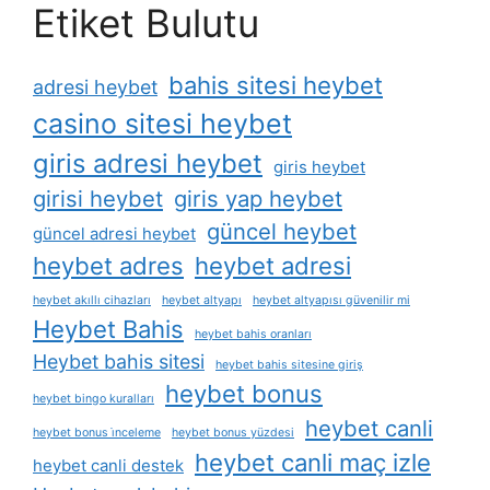
Etiket Bulutu
bahis sitesi heybet
adresi heybet
casino sitesi heybet
giris adresi heybet
giris heybet
girisi heybet
giris yap heybet
güncel heybet
güncel adresi heybet
heybet adres
heybet adresi
heybet akıllı cihazları
heybet altyapı
heybet altyapısı güvenilir mi
Heybet Bahis
heybet bahis oranları
Heybet bahis sitesi
heybet bahis sitesine giriş
heybet bonus
heybet bingo kuralları
heybet canli
heybet bonus i̇nceleme
heybet bonus yüzdesi
heybet canli maç izle
heybet canli destek