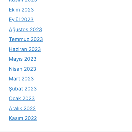
Ekim 2023
Eylül 2023
Ağustos 2023
Temmuz 2023
Haziran 2023
Mayıs 2023
Nisan 2023
Mart 2023
Şubat 2023
Ocak 2023
Aralık 2022
Kasım 2022