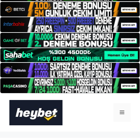
İçeriğe
atla
Menü