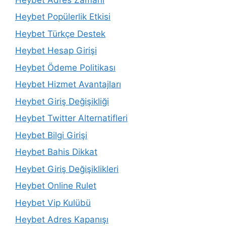
Heybet Popülerlik Etkisi
Heybet Türkçe Destek
Heybet Hesap Girişi
Heybet Ödeme Politikası
Heybet Hizmet Avantajları
Heybet Giriş Değişikliği
Heybet Twitter Alternatifleri
Heybet Bilgi Girişi
Heybet Bahis Dikkat
Heybet Giriş Değişiklikleri
Heybet Online Rulet
Heybet Vip Kulübü
Heybet Adres Kapanışı