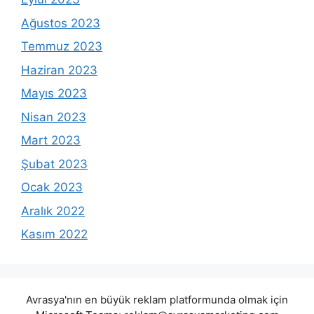
Ağustos 2023
Temmuz 2023
Haziran 2023
Mayıs 2023
Nisan 2023
Mart 2023
Şubat 2023
Ocak 2023
Aralık 2022
Kasım 2022
Avrasya'nın en büyük reklam platformunda olmak için