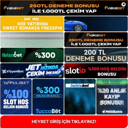
×
HEYBET GİRİŞ İÇİN TIKLAYINIZ!