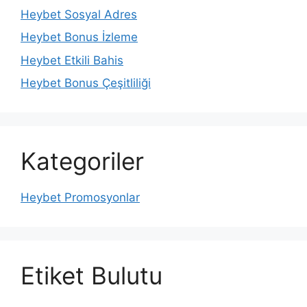
Heybet Sosyal Adres
Heybet Bonus İzleme
Heybet Etkili Bahis
Heybet Bonus Çeşitliliği
Kategoriler
Heybet Promosyonlar
Etiket Bulutu