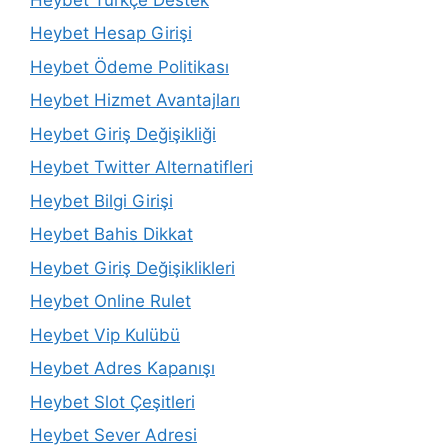
Heybet Hesap Girişi
Heybet Ödeme Politikası
Heybet Hizmet Avantajları
Heybet Giriş Değişikliği
Heybet Twitter Alternatifleri
Heybet Bilgi Girişi
Heybet Bahis Dikkat
Heybet Giriş Değişiklikleri
Heybet Online Rulet
Heybet Vip Kulübü
Heybet Adres Kapanışı
Heybet Slot Çeşitleri
Heybet Sever Adresi