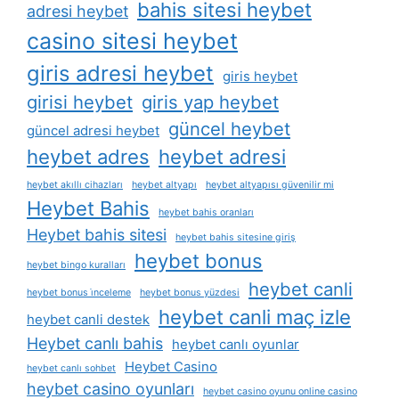
bahis sitesi heybet
adresi heybet
casino sitesi heybet
giris adresi heybet
giris heybet
girisi heybet
giris yap heybet
güncel heybet
güncel adresi heybet
heybet adres
heybet adresi
heybet akıllı cihazları
heybet altyapı
heybet altyapısı güvenilir mi
Heybet Bahis
heybet bahis oranları
Heybet bahis sitesi
heybet bahis sitesine giriş
heybet bonus
heybet bingo kuralları
heybet canli
heybet bonus i̇nceleme
heybet bonus yüzdesi
heybet canli maç izle
heybet canli destek
Heybet canlı bahis
heybet canlı oyunlar
Heybet Casino
heybet canlı sohbet
heybet casino oyunları
heybet casino oyunu online casino