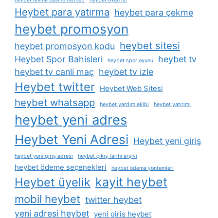
Heybet para yatırma
heybet para çekme
heybet promosyon
heybet sitesi
heybet promosyon kodu
Heybet Spor Bahisleri
heybet tv
heybet spor oyunu
heybet tv canli maç
heybet tv izle
Heybet twitter
Heybet Web Sitesi
heybet whatsapp
heybet yardım ekibi
heybet yatırımı
heybet yeni adres
Heybet Yeni Adresi
Heybet yeni giriş
heybet yeni giriş adresi
heybet çıkış tarihi arşivi
heybet ödeme seçenekleri
heybet ödeme yöntemleri
kayit heybet
Heybet üyelik
mobil heybet
twitter heybet
yeni adresi heybet
yeni giris heybet