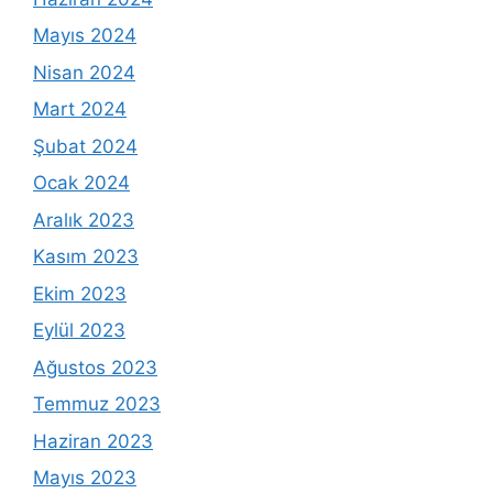
Mayıs 2024
Nisan 2024
Mart 2024
Şubat 2024
Ocak 2024
Aralık 2023
Kasım 2023
Ekim 2023
Eylül 2023
Ağustos 2023
Temmuz 2023
Haziran 2023
Mayıs 2023