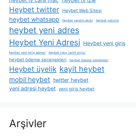
heybet tv canli maç
heybet tv izle
Heybet twitter
Heybet Web Sitesi
heybet whatsapp
heybet yardım ekibi
heybet yatırımı
heybet yeni adres
Heybet Yeni Adresi
Heybet yeni giriş
heybet yeni giriş adresi
heybet çıkış tarihi arşivi
heybet ödeme seçenekleri
heybet ödeme yöntemleri
kayit heybet
Heybet üyelik
mobil heybet
twitter heybet
yeni adresi heybet
yeni giris heybet
Arşivler