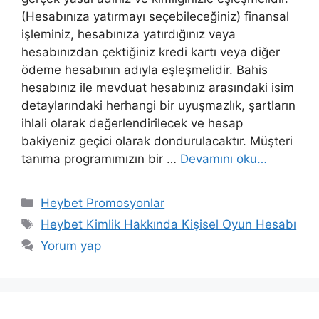
(Hesabınıza yatırmayı seçebileceğiniz) finansal
işleminiz, hesabınıza yatırdığınız veya
hesabınızdan çektiğiniz kredi kartı veya diğer
ödeme hesabının adıyla eşleşmelidir. Bahis
hesabınız ile mevduat hesabınız arasındaki isim
detaylarındaki herhangi bir uyuşmazlık, şartların
ihlali olarak değerlendirilecek ve hesap
bakiyeniz geçici olarak dondurulacaktır. Müşteri
tanıma programımızın bir …
Devamını oku…
Kategoriler
Heybet Promosyonlar
Etiketler
Heybet Kimlik Hakkında Kişisel Oyun Hesabı
Yorum yap