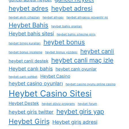
heybet adres
heybet adresi
heybet akıllı cihazları
heybet altyapı
heybet altyapısı güvenilir mi
Heybet Bahis
heybet bahis oranları
Heybet bahis sitesi
heybet bahis sitesine giriş
heybet bonus
heybet bingo kuralları
heybet canli
heybet bonus i̇nceleme
heybet bonus yüzdesi
heybet canli maç izle
heybet canli destek
Heybet canlı bahis
heybet canlı oyunlar
Heybet Casino
heybet canlı sohbet
heybet casino oyunları
heybet casino oyunu online casino
Heybet Casino Sitesi
Heybet Destek
heybet döviz programı
heybet forum
heybet giris yap
heybet giris twitter
Heybet Giriş
Heybet giriş adresi