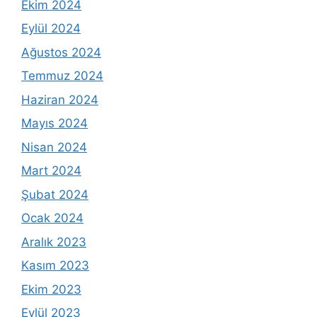
Ekim 2024
Eylül 2024
Ağustos 2024
Temmuz 2024
Haziran 2024
Mayıs 2024
Nisan 2024
Mart 2024
Şubat 2024
Ocak 2024
Aralık 2023
Kasım 2023
Ekim 2023
Eylül 2023