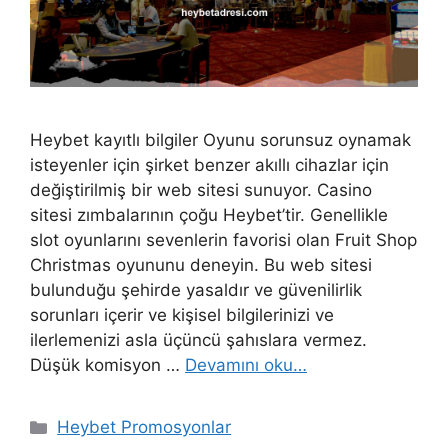
Heybet kayıtlı bilgiler Oyunu sorunsuz oynamak
isteyenler için şirket benzer akıllı cihazlar için
değiştirilmiş bir web sitesi sunuyor. Casino
sitesi zımbalarının çoğu Heybet’tir. Genellikle
slot oyunlarını sevenlerin favorisi olan Fruit Shop
Christmas oyununu deneyin. Bu web sitesi
bulunduğu şehirde yasaldır ve güvenilirlik
sorunları içerir ve kişisel bilgilerinizi ve
ilerlemenizi asla üçüncü şahıslara vermez.
Düşük komisyon …
Devamını oku…
Kategoriler
Heybet Promosyonlar