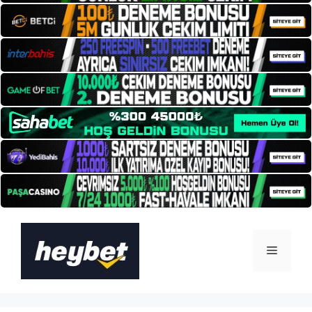
İçeriğe
atla
Menü