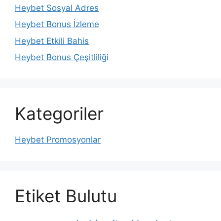
Heybet Sosyal Adres
Heybet Bonus İzleme
Heybet Etkili Bahis
Heybet Bonus Çeşitliliği
Kategoriler
Heybet Promosyonlar
Etiket Bulutu