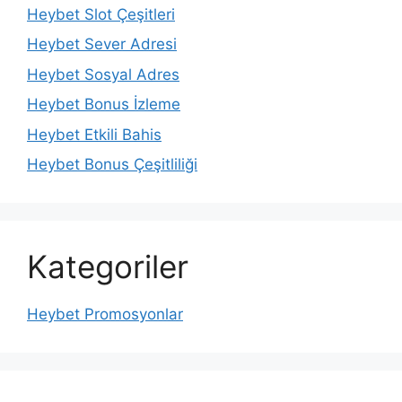
Heybet Slot Çeşitleri
Heybet Sever Adresi
Heybet Sosyal Adres
Heybet Bonus İzleme
Heybet Etkili Bahis
Heybet Bonus Çeşitliliği
Kategoriler
Heybet Promosyonlar