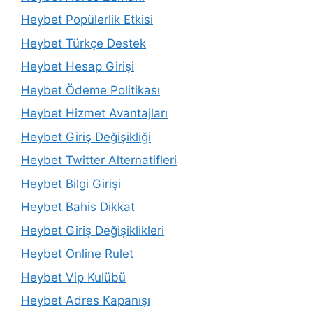
Heybet Popülerlik Etkisi
Heybet Türkçe Destek
Heybet Hesap Girişi
Heybet Ödeme Politikası
Heybet Hizmet Avantajları
Heybet Giriş Değişikliği
Heybet Twitter Alternatifleri
Heybet Bilgi Girişi
Heybet Bahis Dikkat
Heybet Giriş Değişiklikleri
Heybet Online Rulet
Heybet Vip Kulübü
Heybet Adres Kapanışı