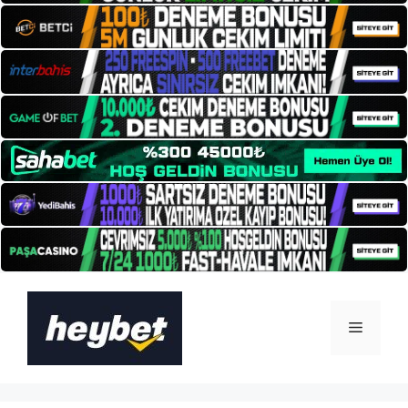
İçeriğe
atla
Menü