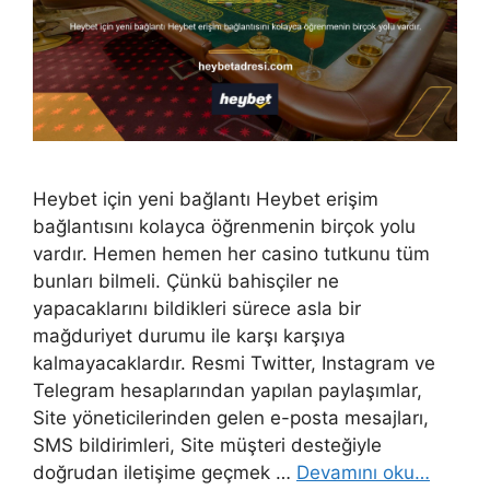
Heybet için yeni bağlantı Heybet erişim
bağlantısını kolayca öğrenmenin birçok yolu
vardır. Hemen hemen her casino tutkunu tüm
bunları bilmeli. Çünkü bahisçiler ne
yapacaklarını bildikleri sürece asla bir
mağduriyet durumu ile karşı karşıya
kalmayacaklardır. Resmi Twitter, Instagram ve
Telegram hesaplarından yapılan paylaşımlar,
Site yöneticilerinden gelen e-posta mesajları,
SMS bildirimleri, Site müşteri desteğiyle
doğrudan iletişime geçmek …
Devamını oku…