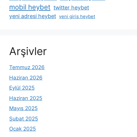
mobil heybet
twitter heybet
yeni adresi heybet
yeni giris heybet
Arşivler
Temmuz 2026
Haziran 2026
Eylül 2025
Haziran 2025
Mayıs 2025
Şubat 2025
Ocak 2025