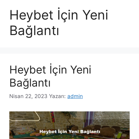
Heybet İçin Yeni
Bağlantı
Heybet İçin Yeni
Bağlantı
Nisan 22, 2023
Yazarı:
admin