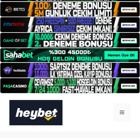
İçeriğe
atla
Menü