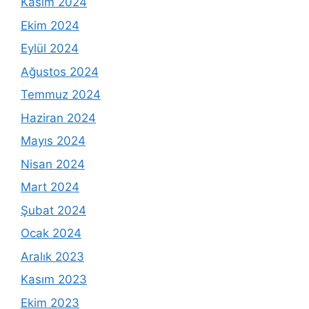
Kasım 2024
Ekim 2024
Eylül 2024
Ağustos 2024
Temmuz 2024
Haziran 2024
Mayıs 2024
Nisan 2024
Mart 2024
Şubat 2024
Ocak 2024
Aralık 2023
Kasım 2023
Ekim 2023