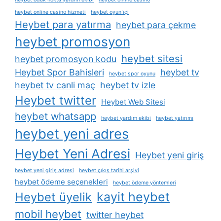
heybet online casino hizmeti
heybet oyun i̇çi
Heybet para yatırma
heybet para çekme
heybet promosyon
heybet sitesi
heybet promosyon kodu
Heybet Spor Bahisleri
heybet tv
heybet spor oyunu
heybet tv canli maç
heybet tv izle
Heybet twitter
Heybet Web Sitesi
heybet whatsapp
heybet yardım ekibi
heybet yatırımı
heybet yeni adres
Heybet Yeni Adresi
Heybet yeni giriş
heybet yeni giriş adresi
heybet çıkış tarihi arşivi
heybet ödeme seçenekleri
heybet ödeme yöntemleri
kayit heybet
Heybet üyelik
mobil heybet
twitter heybet