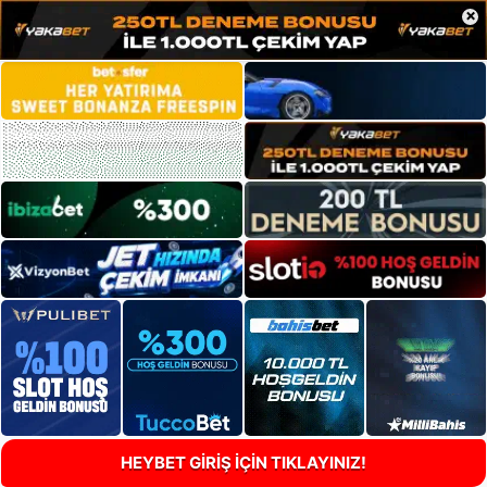
×
HEYBET GİRİŞ İÇİN TIKLAYINIZ!