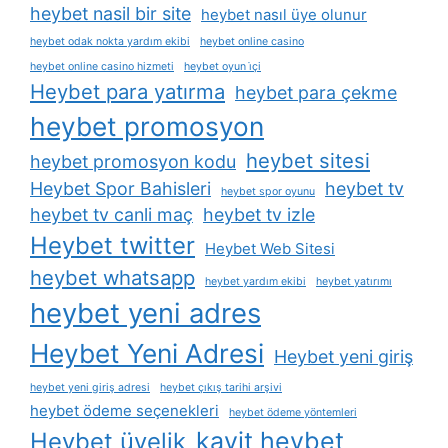
heybet nasil bir site
heybet nasıl üye olunur
heybet odak nokta yardım ekibi
heybet online casino
heybet online casino hizmeti
heybet oyun i̇çi
Heybet para yatırma
heybet para çekme
heybet promosyon
heybet sitesi
heybet promosyon kodu
Heybet Spor Bahisleri
heybet tv
heybet spor oyunu
heybet tv canli maç
heybet tv izle
Heybet twitter
Heybet Web Sitesi
heybet whatsapp
heybet yardım ekibi
heybet yatırımı
heybet yeni adres
Heybet Yeni Adresi
Heybet yeni giriş
heybet yeni giriş adresi
heybet çıkış tarihi arşivi
heybet ödeme seçenekleri
heybet ödeme yöntemleri
kayit heybet
Heybet üyelik