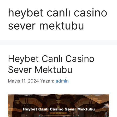
heybet canlı casino
sever mektubu
Heybet Canlı Casino
Sever Mektubu
Mayıs 11, 2024
Yazarı:
admin