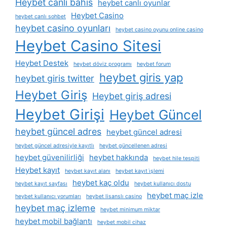
Heybet canlı bahis
heybet canlı oyunlar
Heybet Casino
heybet canlı sohbet
heybet casino oyunları
heybet casino oyunu online casino
Heybet Casino Sitesi
Heybet Destek
heybet döviz programı
heybet forum
heybet giris yap
heybet giris twitter
Heybet Giriş
Heybet giriş adresi
Heybet Girişi
Heybet Güncel
heybet güncel adres
heybet güncel adresi
heybet güncel adresiyle kayıtlı
heybet güncellenen adresi
heybet güvenilirliği
heybet hakkında
heybet hile tespiti
Heybet kayıt
heybet kayıt alanı
heybet kayıt i̇şlemi
heybet kaç oldu
heybet kayıt sayfası
heybet kullanıcı dostu
heybet maç izle
heybet kullanıcı yorumları
heybet lisanslı casino
heybet maç izleme
heybet minimum miktar
heybet mobil bağlantı
heybet mobil cihaz