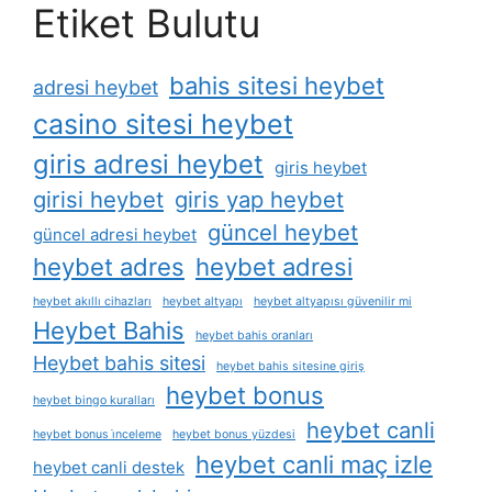
Etiket Bulutu
bahis sitesi heybet
adresi heybet
casino sitesi heybet
giris adresi heybet
giris heybet
girisi heybet
giris yap heybet
güncel heybet
güncel adresi heybet
heybet adres
heybet adresi
heybet akıllı cihazları
heybet altyapı
heybet altyapısı güvenilir mi
Heybet Bahis
heybet bahis oranları
Heybet bahis sitesi
heybet bahis sitesine giriş
heybet bonus
heybet bingo kuralları
heybet canli
heybet bonus i̇nceleme
heybet bonus yüzdesi
heybet canli maç izle
heybet canli destek