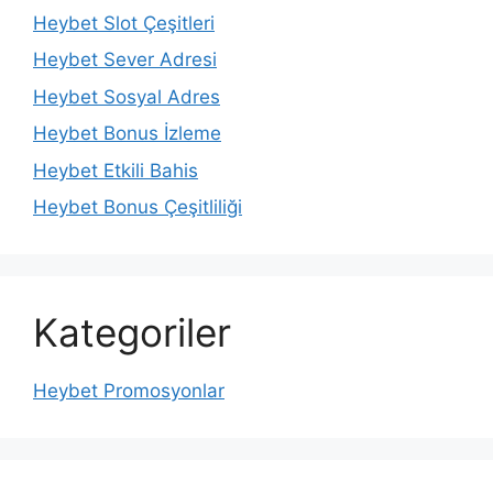
Heybet Slot Çeşitleri
Heybet Sever Adresi
Heybet Sosyal Adres
Heybet Bonus İzleme
Heybet Etkili Bahis
Heybet Bonus Çeşitliliği
Kategoriler
Heybet Promosyonlar