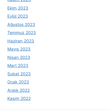
Ekim 2023
Eylül 2023
Ağustos 2023
Temmuz 2023
Haziran 2023
Mayıs 2023
Nisan 2023
Mart 2023
Şubat 2023
Ocak 2023
Aralık 2022
Kasım 2022