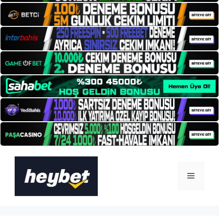
İçeriğe
atla
Menü