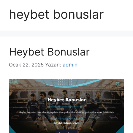
heybet bonuslar
Heybet Bonuslar
Ocak 22, 2025
Yazarı:
admin