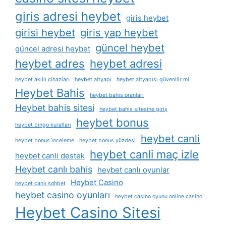
giris adresi heybet
giris heybet
girisi heybet
giris yap heybet
güncel heybet
güncel adresi heybet
heybet adres
heybet adresi
heybet akıllı cihazları
heybet altyapı
heybet altyapısı güvenilir mi
Heybet Bahis
heybet bahis oranları
Heybet bahis sitesi
heybet bahis sitesine giriş
heybet bonus
heybet bingo kuralları
heybet canli
heybet bonus i̇nceleme
heybet bonus yüzdesi
heybet canli maç izle
heybet canli destek
Heybet canlı bahis
heybet canlı oyunlar
Heybet Casino
heybet canlı sohbet
heybet casino oyunları
heybet casino oyunu online casino
Heybet Casino Sitesi