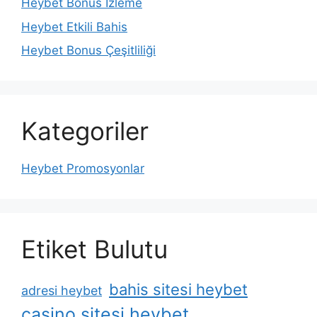
Heybet Bonus İzleme
Heybet Etkili Bahis
Heybet Bonus Çeşitliliği
Kategoriler
Heybet Promosyonlar
Etiket Bulutu
bahis sitesi heybet
adresi heybet
casino sitesi heybet