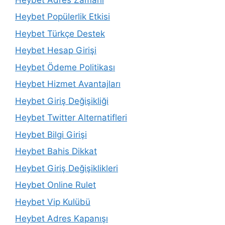
Heybet Popülerlik Etkisi
Heybet Türkçe Destek
Heybet Hesap Girişi
Heybet Ödeme Politikası
Heybet Hizmet Avantajları
Heybet Giriş Değişikliği
Heybet Twitter Alternatifleri
Heybet Bilgi Girişi
Heybet Bahis Dikkat
Heybet Giriş Değişiklikleri
Heybet Online Rulet
Heybet Vip Kulübü
Heybet Adres Kapanışı