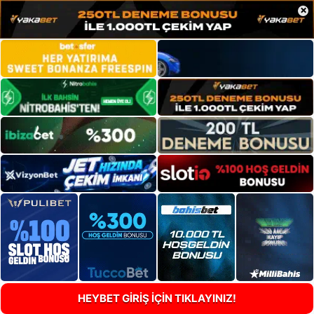
×
HEYBET GİRİŞ İÇİN TIKLAYINIZ!