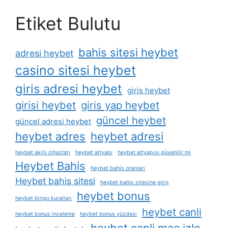
Etiket Bulutu
bahis sitesi heybet
adresi heybet
casino sitesi heybet
giris adresi heybet
giris heybet
girisi heybet
giris yap heybet
güncel heybet
güncel adresi heybet
heybet adres
heybet adresi
heybet akıllı cihazları
heybet altyapı
heybet altyapısı güvenilir mi
Heybet Bahis
heybet bahis oranları
Heybet bahis sitesi
heybet bahis sitesine giriş
heybet bonus
heybet bingo kuralları
heybet canli
heybet bonus i̇nceleme
heybet bonus yüzdesi