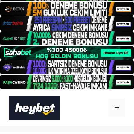
İçeriğe
atla
Menü