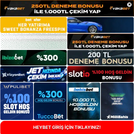
×
HEYBET GİRİŞ İÇİN TIKLAYINIZ!