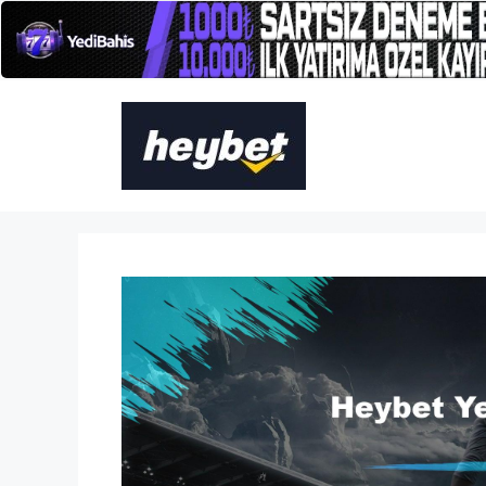
İçeriğe
atla