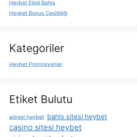
Heybet Etkili Bahis
Heybet Bonus Çeşitliliği
Kategoriler
Heybet Promosyonlar
Etiket Bulutu
bahis sitesi heybet
adresi heybet
casino sitesi heybet