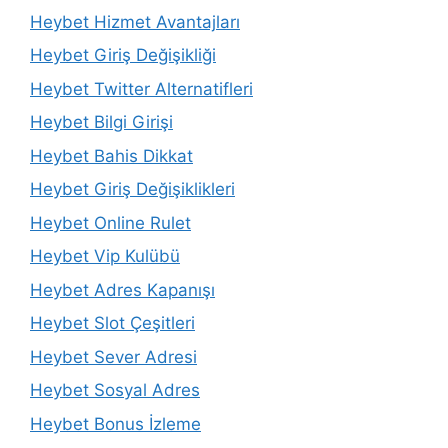
Heybet Hizmet Avantajları
Heybet Giriş Değişikliği
Heybet Twitter Alternatifleri
Heybet Bilgi Girişi
Heybet Bahis Dikkat
Heybet Giriş Değişiklikleri
Heybet Online Rulet
Heybet Vip Kulübü
Heybet Adres Kapanışı
Heybet Slot Çeşitleri
Heybet Sever Adresi
Heybet Sosyal Adres
Heybet Bonus İzleme