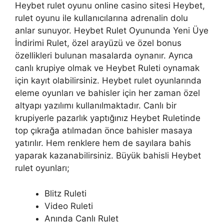
Heybet rulet oyunu online casino sitesi Heybet,
rulet oyunu ile kullanıcılarına adrenalin dolu
anlar sunuyor. Heybet Rulet Oyununda Yeni Üye
İndirimi Rulet, özel arayüzü ve özel bonus
özellikleri bulunan masalarda oynanır. Ayrıca
canlı krupiye olmak ve Heybet Ruleti oynamak
için kayıt olabilirsiniz. Heybet rulet oyunlarında
eleme oyunları ve bahisler için her zaman özel
altyapı yazılımı kullanılmaktadır. Canlı bir
krupiyerle pazarlık yaptığınız Heybet Ruletinde
top çıkrağa atılmadan önce bahisler masaya
yatırılır. Hem renklere hem de sayılara bahis
yaparak kazanabilirsiniz. Büyük bahisli Heybet
rulet oyunları;
Blitz Ruleti
Video Ruleti
Anında Canlı Rulet