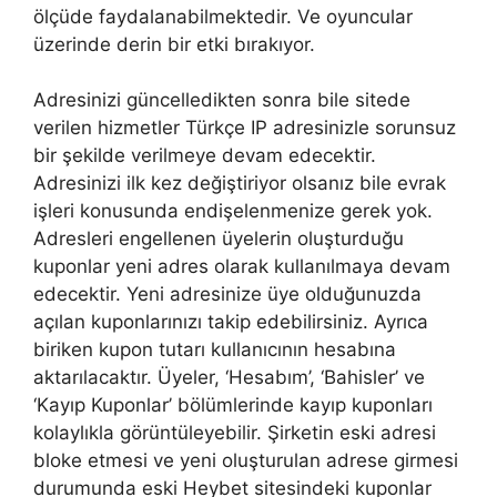
ölçüde faydalanabilmektedir. Ve oyuncular
üzerinde derin bir etki bırakıyor.
Adresinizi güncelledikten sonra bile sitede
verilen hizmetler Türkçe IP adresinizle sorunsuz
bir şekilde verilmeye devam edecektir.
Adresinizi ilk kez değiştiriyor olsanız bile evrak
işleri konusunda endişelenmenize gerek yok.
Adresleri engellenen üyelerin oluşturduğu
kuponlar yeni adres olarak kullanılmaya devam
edecektir. Yeni adresinize üye olduğunuzda
açılan kuponlarınızı takip edebilirsiniz. Ayrıca
biriken kupon tutarı kullanıcının hesabına
aktarılacaktır. Üyeler, ‘Hesabım’, ‘Bahisler’ ve
‘Kayıp Kuponlar’ bölümlerinde kayıp kuponları
kolaylıkla görüntüleyebilir. Şirketin eski adresi
bloke etmesi ve yeni oluşturulan adrese girmesi
durumunda eski Heybet sitesindeki kuponlar