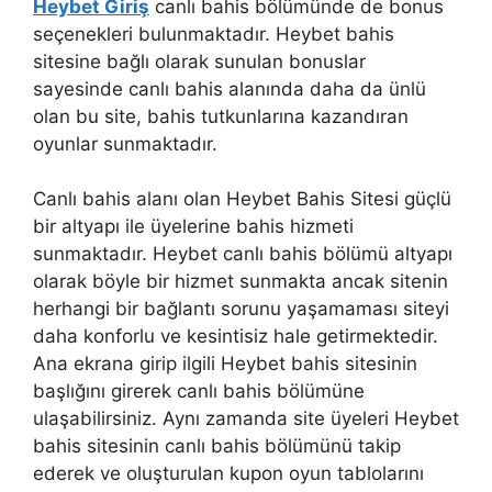
Heybet Giriş
canlı bahis bölümünde de bonus
seçenekleri bulunmaktadır. Heybet bahis
sitesine bağlı olarak sunulan bonuslar
sayesinde canlı bahis alanında daha da ünlü
olan bu site, bahis tutkunlarına kazandıran
oyunlar sunmaktadır.
Canlı bahis alanı olan Heybet Bahis Sitesi güçlü
bir altyapı ile üyelerine bahis hizmeti
sunmaktadır. Heybet canlı bahis bölümü altyapı
olarak böyle bir hizmet sunmakta ancak sitenin
herhangi bir bağlantı sorunu yaşamaması siteyi
daha konforlu ve kesintisiz hale getirmektedir.
Ana ekrana girip ilgili Heybet bahis sitesinin
başlığını girerek canlı bahis bölümüne
ulaşabilirsiniz. Aynı zamanda site üyeleri Heybet
bahis sitesinin canlı bahis bölümünü takip
ederek ve oluşturulan kupon oyun tablolarını