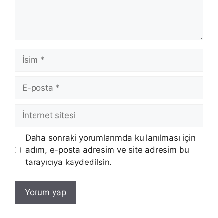
İsim
E-
posta
İnternet
sitesi
Daha sonraki yorumlarımda kullanılması için
adım, e-posta adresim ve site adresim bu
tarayıcıya kaydedilsin.