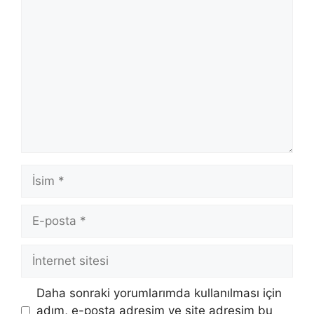
Yorum
İsim
E-
posta
İnternet
sitesi
Daha sonraki yorumlarımda kullanılması için
adım, e-posta adresim ve site adresim bu