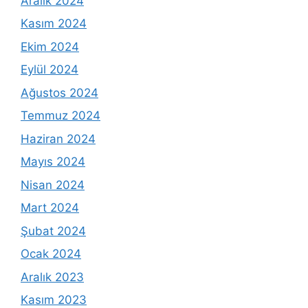
Aralık 2024
Kasım 2024
Ekim 2024
Eylül 2024
Ağustos 2024
Temmuz 2024
Haziran 2024
Mayıs 2024
Nisan 2024
Mart 2024
Şubat 2024
Ocak 2024
Aralık 2023
Kasım 2023