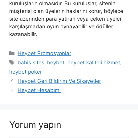
kuruluşların olmasıdır. Bu kuruluşlar, sitenin
müşterisi olan üyelerin haklarını korur, böylece
site üzerinden para yatıran veya çeken üyeler,
karşılaşmadan oyun oynayabilir ve ödüller
kazanabilir.
Kategoriler
Heybet Promosyonlar
Etiketler
bahis sitesi heybet
,
heybet kaliteli hizmet
,
heybet poker
Heybet Geri Bildirim Ve Şikayetler
Heybet Hesabımı
Yorum yapın