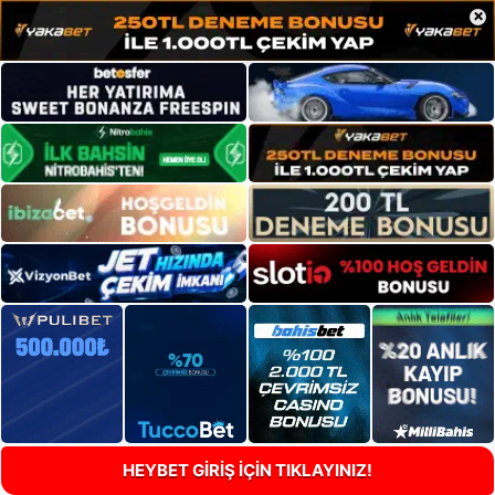
×
HEYBET GİRİŞ İÇİN TIKLAYINIZ!