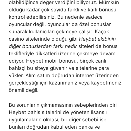
olabildiğince değer verdiğini biliyoruz. Mümkün
olduğu kadar çok sayıda farklı ve karlı bonusu
kontrol edebilirsiniz. Bu nedenle sadece
oyuncular değil, oyuncular da özel bonuslar
sunarak kullanıcıları çekmeye çalışır. Kaçak
casino sitelerinde olduğu gibi
Heybet ekibinin
diğer bonuslardan farkı nedir
siteleri de bonus
teklifleriyle dikkatleri üzerine çekmeye devam
ediyor. Heybet mobil bonusu, birçok canlı
bahisçi bu siteye güvenir ve sitelerine para
yükler. Alım satım doğrudan internet üzerinden
gerçekleştiği için kazanmanız veya kaybetmeniz
önemli değil.
Bu sorunların çıkmamasının sebeplerinden biri
Heybet bahis sitelerini de yöneten lisanslı
uygulamaların olması, bir diğer sebebi ise
bunları doğrudan kabul eden banka ve