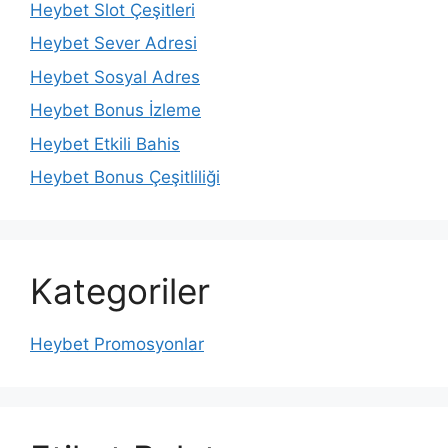
Heybet Slot Çeşitleri
Heybet Sever Adresi
Heybet Sosyal Adres
Heybet Bonus İzleme
Heybet Etkili Bahis
Heybet Bonus Çeşitliliği
Kategoriler
Heybet Promosyonlar