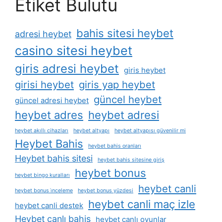
Etiket Bulutu
bahis sitesi heybet
adresi heybet
casino sitesi heybet
giris adresi heybet
giris heybet
girisi heybet
giris yap heybet
güncel heybet
güncel adresi heybet
heybet adres
heybet adresi
heybet akıllı cihazları
heybet altyapı
heybet altyapısı güvenilir mi
Heybet Bahis
heybet bahis oranları
Heybet bahis sitesi
heybet bahis sitesine giriş
heybet bonus
heybet bingo kuralları
heybet canli
heybet bonus i̇nceleme
heybet bonus yüzdesi
heybet canli maç izle
heybet canli destek
Heybet canlı bahis
heybet canlı oyunlar