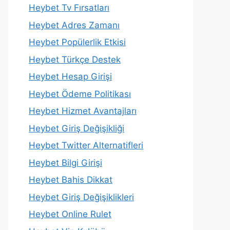
Heybet Tv Fırsatları
Heybet Adres Zamanı
Heybet Popülerlik Etkisi
Heybet Türkçe Destek
Heybet Hesap Girişi
Heybet Ödeme Politikası
Heybet Hizmet Avantajları
Heybet Giriş Değişikliği
Heybet Twitter Alternatifleri
Heybet Bilgi Girişi
Heybet Bahis Dikkat
Heybet Giriş Değişiklikleri
Heybet Online Rulet