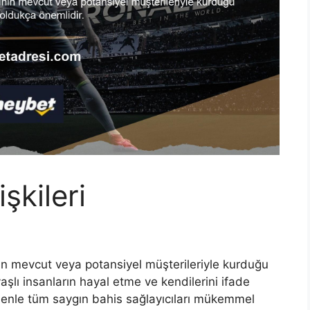
şkileri
inin mevcut veya potansiyel müşterileriyle kurduğu
aşlı insanların hayal etme ve kendilerini ifade
enle tüm saygın bahis sağlayıcıları mükemmel