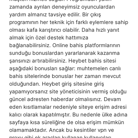
zamanda ayrılan deneyimsiz oyunculardan
yardım almanız tavsiye edilir. Bir çıkış
programının her teknik için farklı eylemlere sahip
olması kafa karıştırıcı olabilir. Daha hızlı yanıt
almak için özel destek hattımıza
bağlanabilirsiniz. Online bahis platformlarının
sunduğu bonuslardan yararlanarak kazanma
şansınızı artırabilirsiniz. Heybet bahis sitesi
aşağıdaki bonusları sağlar: muhtemelen canlı
bahis sitelerinde bonuslar her zaman mevcut
olduğundan. Heybet giriş sitesine giriş
yapamıyorsanız site yöneticisinin vermiş olduğu
güncel adresten haberdar olmalısınız. Devam
eden kısıtlamalar nedeniyle siteye erişim adresi
kalıcı olarak kapatılmıştır. Bu nedenle ülke adına
sayfaya kısa süreliğine de olsa erişim mümkün
olamamaktadır. Ancak bu kesintiler vpn ve
proxy gibi ek araçları kullanan kullanıcıları