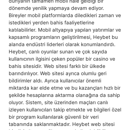
dünyanın tamamen mobil hale geldiği bir
dönemde yenilik yapmaya devam ediyor.
Bireyler mobil platformlarda diledikleri zaman ve
istedikleri yerden bahis faaliyetlerine
katılabilirler. Mobil altyapıya yapılan yatırımlar ve
kapsamlı programların geliştirilmesi, Heybet bu
alanda endüstri liderleri olarak konumlandırdı.
Heybet, canlı oyunlar sunan ve çok sayıda
kullanıcının ilgisini çeken popüler bir casino ve
bahis sitesidir. Web sitesi farklı bir ülkede
barındırılıyor. Web sitesi ayrıca olumlu geri
bildirimler aldı. Ayrıca kullanıcılar önemli
miktarda kar elde etme ve bu kazançları hızlı bir
şekilde hesaplarına aktarma olanağına da sahip
oluyor. Sistem, site üzerinden maçları canlı
izleyen kullanıcıları takip etmekte ve bilgileri özel
bir program kullanılarak güvenli bir veri
tabanında saklanmaktadır. Heybet web sitesi