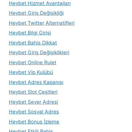
Heybet Hizmet Avantajları
Heybet Giriş Değişikliği
Heybet Twitter Alternatifleri
Heybet Bilgi Girişi
Heybet Bahis Dikkat
Heybet Giriş Değişiklikleri
Heybet Online Rulet
Heybet Vip Kulübü
Heybet Adres Kapanışı
Heybet Slot Çeşitleri
Heybet Sever Adresi
Heybet Sosyal Adres
Heybet Bonus İzleme
Heybet Etkili Bahis