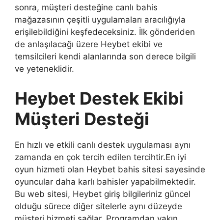
sonra, müşteri desteğine canlı bahis
mağazasının çeşitli uygulamaları aracılığıyla
erişilebildiğini keşfedeceksiniz. İlk gönderiden
de anlaşılacağı üzere Heybet ekibi ve
temsilcileri kendi alanlarında son derece bilgili
ve yeteneklidir.
Heybet Destek Ekibi
Müşteri Desteği
En hızlı ve etkili canlı destek uygulaması aynı
zamanda en çok tercih edilen tercihtir.En iyi
oyun hizmeti olan Heybet bahis sitesi sayesinde
oyuncular daha karlı bahisler yapabilmektedir.
Bu web sitesi, Heybet giriş bilgileriniz güncel
olduğu sürece diğer sitelerle aynı düzeyde
müşteri hizmeti sağlar. Programdan yakın