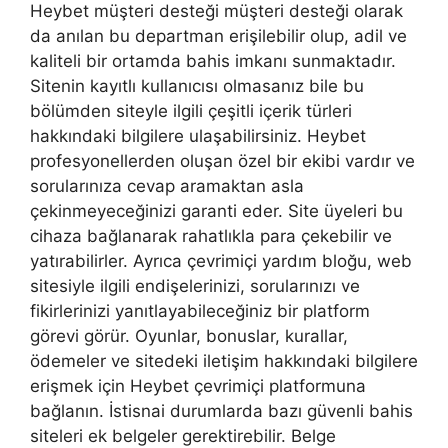
Heybet müşteri desteği müşteri desteği olarak
da anılan bu departman erişilebilir olup, adil ve
kaliteli bir ortamda bahis imkanı sunmaktadır.
Sitenin kayıtlı kullanıcısı olmasanız bile bu
bölümden siteyle ilgili çeşitli içerik türleri
hakkındaki bilgilere ulaşabilirsiniz. Heybet
profesyonellerden oluşan özel bir ekibi vardır ve
sorularınıza cevap aramaktan asla
çekinmeyeceğinizi garanti eder. Site üyeleri bu
cihaza bağlanarak rahatlıkla para çekebilir ve
yatırabilirler. Ayrıca çevrimiçi yardım bloğu, web
sitesiyle ilgili endişelerinizi, sorularınızı ve
fikirlerinizi yanıtlayabileceğiniz bir platform
görevi görür. Oyunlar, bonuslar, kurallar,
ödemeler ve sitedeki iletişim hakkındaki bilgilere
erişmek için Heybet çevrimiçi platformuna
bağlanın. İstisnai durumlarda bazı güvenli bahis
siteleri ek belgeler gerektirebilir. Belge