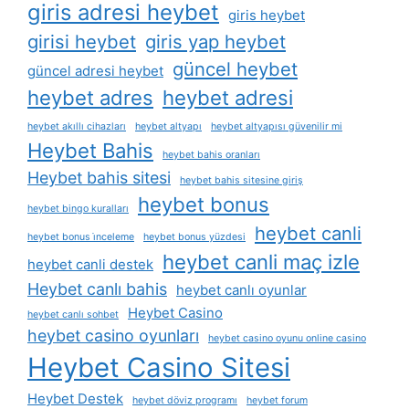
giris adresi heybet
giris heybet
girisi heybet
giris yap heybet
güncel heybet
güncel adresi heybet
heybet adres
heybet adresi
heybet akıllı cihazları
heybet altyapı
heybet altyapısı güvenilir mi
Heybet Bahis
heybet bahis oranları
Heybet bahis sitesi
heybet bahis sitesine giriş
heybet bonus
heybet bingo kuralları
heybet canli
heybet bonus i̇nceleme
heybet bonus yüzdesi
heybet canli maç izle
heybet canli destek
Heybet canlı bahis
heybet canlı oyunlar
Heybet Casino
heybet canlı sohbet
heybet casino oyunları
heybet casino oyunu online casino
Heybet Casino Sitesi
Heybet Destek
heybet döviz programı
heybet forum