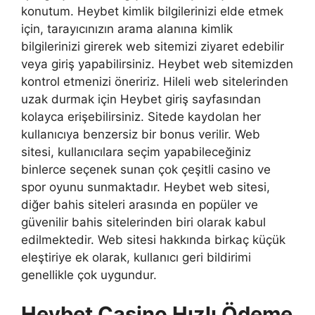
konutum. Heybet kimlik bilgilerinizi elde etmek
için, tarayıcınızın arama alanına kimlik
bilgilerinizi girerek web sitemizi ziyaret edebilir
veya giriş yapabilirsiniz. Heybet web sitemizden
kontrol etmenizi öneririz. Hileli web sitelerinden
uzak durmak için Heybet giriş sayfasından
kolayca erişebilirsiniz. Sitede kaydolan her
kullanıcıya benzersiz bir bonus verilir. Web
sitesi, kullanıcılara seçim yapabileceğiniz
binlerce seçenek sunan çok çeşitli casino ve
spor oyunu sunmaktadır. Heybet web sitesi,
diğer bahis siteleri arasında en popüler ve
güvenilir bahis sitelerinden biri olarak kabul
edilmektedir. Web sitesi hakkında birkaç küçük
eleştiriye ek olarak, kullanıcı geri bildirimi
genellikle çok uygundur.
Heybet Casino Hızlı Ödeme