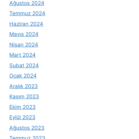
Ağustos 2024
Temmuz 2024
Haziran 2024
Mayıs 2024
Nisan 2024
Mart 2024
Şubat 2024
Ocak 2024
Aralık 2023
Kasım 2023
Ekim 2023
Eylül 2023
Ağustos 2023
Temmuz 2023