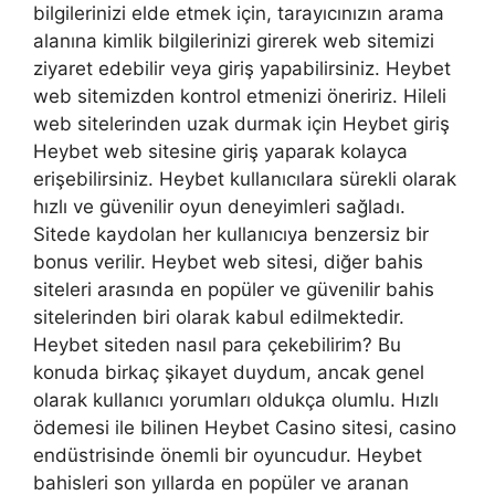
bilgilerinizi elde etmek için, tarayıcınızın arama
alanına kimlik bilgilerinizi girerek web sitemizi
ziyaret edebilir veya giriş yapabilirsiniz. Heybet
web sitemizden kontrol etmenizi öneririz. Hileli
web sitelerinden uzak durmak için Heybet giriş
Heybet web sitesine giriş yaparak kolayca
erişebilirsiniz. Heybet kullanıcılara sürekli olarak
hızlı ve güvenilir oyun deneyimleri sağladı.
Sitede kaydolan her kullanıcıya benzersiz bir
bonus verilir. Heybet web sitesi, diğer bahis
siteleri arasında en popüler ve güvenilir bahis
sitelerinden biri olarak kabul edilmektedir.
Heybet siteden nasıl para çekebilirim? Bu
konuda birkaç şikayet duydum, ancak genel
olarak kullanıcı yorumları oldukça olumlu. Hızlı
ödemesi ile bilinen Heybet Casino sitesi, casino
endüstrisinde önemli bir oyuncudur. Heybet
bahisleri son yıllarda en popüler ve aranan