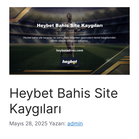
Heybet Bahis Site
Kaygıları
Mayıs 28, 2025
Yazarı:
admin