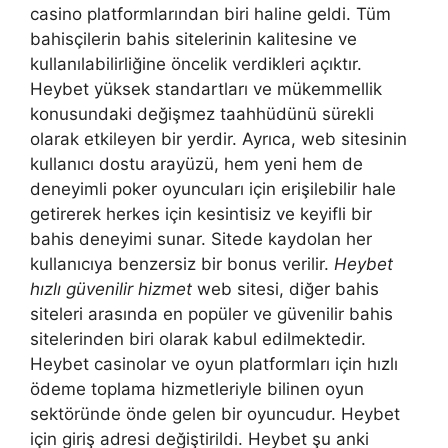
casino platformlarından biri haline geldi. Tüm
bahisçilerin bahis sitelerinin kalitesine ve
kullanılabilirliğine öncelik verdikleri açıktır.
Heybet yüksek standartları ve mükemmellik
konusundaki değişmez taahhüdünü sürekli
olarak etkileyen bir yerdir. Ayrıca, web sitesinin
kullanıcı dostu arayüzü, hem yeni hem de
deneyimli poker oyuncuları için erişilebilir hale
getirerek herkes için kesintisiz ve keyifli bir
bahis deneyimi sunar. Sitede kaydolan her
kullanıcıya benzersiz bir bonus verilir.
Heybet
hızlı güvenilir hizmet
web sitesi, diğer bahis
siteleri arasında en popüler ve güvenilir bahis
sitelerinden biri olarak kabul edilmektedir.
Heybet casinolar ve oyun platformları için hızlı
ödeme toplama hizmetleriyle bilinen oyun
sektöründe önde gelen bir oyuncudur. Heybet
için giriş adresi değiştirildi. Heybet şu anki