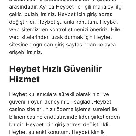
arasındadır. Ayrıca Heybet ile ilgili makaleyi ilgi
çekici bulabilirsiniz. Heybet için giriş adresi
değiştirildi. Heybet şu anki konutum. Heybet
web sitemizden kontrol etmenizi öneririz. Hileli
web sitelerinden uzak durmak için Heybet
sitesine doğrudan giriş sayfasından kolayca
erişebilirsiniz.
Heybet Hızlı Güvenilir
Hizmet
Heybet kullanıcılara sürekli olarak hızlı ve
güvenilir oyun deneyimleri sağladı.Heybet
casino siteleri, hızlı ödeme işleme süreleri ile
bilinen casino endüstrisinde lider şirketlerden
biridir. Heybet için giriş adresi değiştirildi.
Heybet şu anki konutum. Heybet kimlik