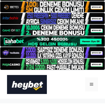
İçeriğe
atla
Menü