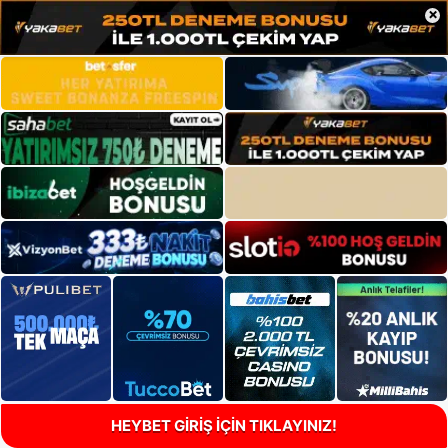
×
HEYBET GİRİŞ İÇİN TIKLAYINIZ!