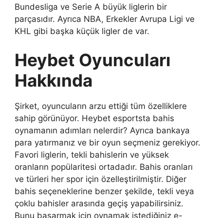
Bundesliga ve Serie A büyük liglerin bir
parçasıdır. Ayrıca NBA, Erkekler Avrupa Ligi ve
KHL gibi başka küçük ligler de var.
Heybet Oyuncuları
Hakkında
Şirket, oyuncuların arzu ettiği tüm özelliklere
sahip görünüyor. Heybet esportsta bahis
oynamanın adımları nelerdir? Ayrıca bankaya
para yatırmanız ve bir oyun seçmeniz gerekiyor.
Favori liglerin, tekli bahislerin ve yüksek
oranların popülaritesi ortadadır. Bahis oranları
ve türleri her spor için özelleştirilmiştir. Diğer
bahis seçeneklerine benzer şekilde, tekli veya
çoklu bahisler arasında geçiş yapabilirsiniz.
Bunu başarmak için oynamak istediğiniz e-