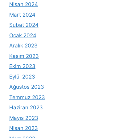
Nisan 2024
Mart 2024
Şubat 2024
Ocak 2024
Aralık 2023
Kasım 2023
Ekim 2023
Eylül 2023
Ağustos 2023
Temmuz 2023
Haziran 2023
Mayıs 2023
Nisan 2023