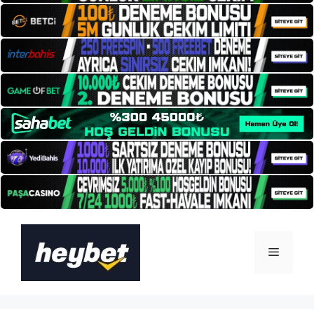
İçeriğe
atla
Menü