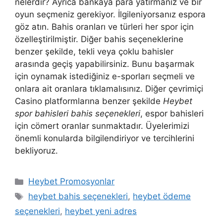
nelerdir? Ayrıca bankaya para yatırmanız ve bir
oyun seçmeniz gerekiyor. İlgileniyorsanız espora
göz atın. Bahis oranları ve türleri her spor için
özelleştirilmiştir. Diğer bahis seçeneklerine
benzer şekilde, tekli veya çoklu bahisler
arasında geçiş yapabilirsiniz. Bunu başarmak
için oynamak istediğiniz e-sporları seçmeli ve
onlara ait oranlara tıklamalısınız. Diğer çevrimiçi
Casino platformlarına benzer şekilde
Heybet
spor bahisleri bahis seçenekleri
, espor bahisleri
için cömert oranlar sunmaktadır. Üyelerimizi
önemli konularda bilgilendiriyor ve tercihlerini
bekliyoruz.
Kategoriler
Heybet Promosyonlar
Etiketler
heybet bahis seçenekleri
,
heybet ödeme
seçenekleri
,
heybet yeni adres