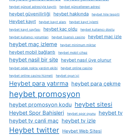
heybet güncel adresiyle kayıtlı
heybet güncellenen adresi
heybet güvenilirliği
heybet hakkında
heybet hile tespiti
Heybet kayıt
heybet kayıt alanı
heybet kayıt i̇şlemi
heybet kaç oldu
heybet kayıt sayfası
heybet kullanıcı dostu
heybet maç izle
heybet kullanıcı yorumları
heybet lisanslı casino
heybet maç izleme
heybet minimum miktar
heybet mobil bağlantı
heybet mobil cihaz
heybet nasil bir site
heybet nasıl üye olunur
heybet odak nokta yardım ekibi
heybet online casino
heybet online casino hizmeti
heybet oyun i̇çi
Heybet para yatırma
heybet para çekme
heybet promosyon
heybet sitesi
heybet promosyon kodu
Heybet Spor Bahisleri
heybet tv
heybet spor oyunu
heybet tv canli maç
heybet tv izle
Heybet twitter
Heybet Web Sitesi