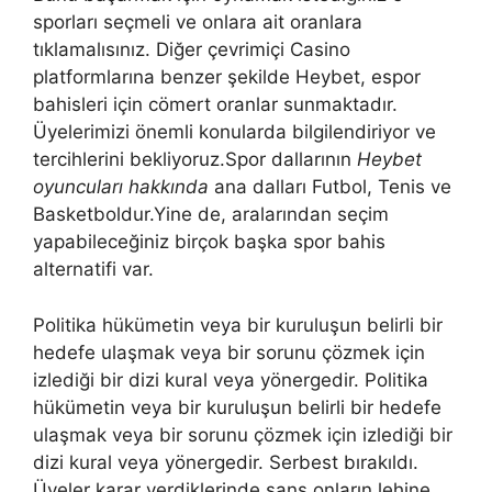
sporları seçmeli ve onlara ait oranlara
tıklamalısınız. Diğer çevrimiçi Casino
platformlarına benzer şekilde Heybet, espor
bahisleri için cömert oranlar sunmaktadır.
Üyelerimizi önemli konularda bilgilendiriyor ve
tercihlerini bekliyoruz.Spor dallarının
Heybet
oyuncuları hakkında
ana dalları Futbol, ​​Tenis ve
Basketboldur.Yine de, aralarından seçim
yapabileceğiniz birçok başka spor bahis
alternatifi var.
Politika hükümetin veya bir kuruluşun belirli bir
hedefe ulaşmak veya bir sorunu çözmek için
izlediği bir dizi kural veya yönergedir. Politika
hükümetin veya bir kuruluşun belirli bir hedefe
ulaşmak veya bir sorunu çözmek için izlediği bir
dizi kural veya yönergedir. Serbest bırakıldı.
Üyeler karar verdiklerinde şans onların lehine