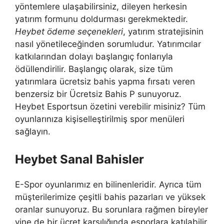
yöntemlere ulaşabilirsiniz, dileyen herkesin
yatırım formunu doldurması gerekmektedir.
Heybet ödeme seçenekleri
, yatırım stratejisinin
nasıl yönetileceğinden sorumludur. Yatırımcılar
katkılarından dolayı başlangıç ​​fonlarıyla
ödüllendirilir. Başlangıç ​​olarak, size tüm
yatırımlara ücretsiz bahis yapma fırsatı veren
benzersiz bir Ücretsiz Bahis P sunuyoruz.
Heybet Esportsun özetini verebilir misiniz? Tüm
oyunlarınıza kişiselleştirilmiş spor menüleri
sağlayın.
Heybet Sanal Bahisler
E-Spor oyunlarımız en bilinenleridir. Ayrıca tüm
müşterilerimize çeşitli bahis pazarları ve yüksek
oranlar sunuyoruz. Bu sorunlara rağmen bireyler
yine de bir ücret karşılığında esporlara katılabilir.