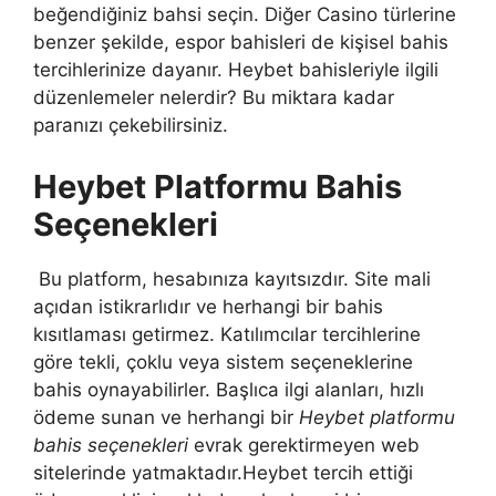
beğendiğiniz bahsi seçin. Diğer Casino türlerine
benzer şekilde, espor bahisleri de kişisel bahis
tercihlerinize dayanır. Heybet bahisleriyle ilgili
düzenlemeler nelerdir? Bu miktara kadar
paranızı çekebilirsiniz.
Heybet Platformu Bahis
Seçenekleri
Bu platform, hesabınıza kayıtsızdır. Site mali
açıdan istikrarlıdır ve herhangi bir bahis
kısıtlaması getirmez. Katılımcılar tercihlerine
göre tekli, çoklu veya sistem seçeneklerine
bahis oynayabilirler. Başlıca ilgi alanları, hızlı
ödeme sunan ve herhangi bir
Heybet platformu
bahis seçenekleri
evrak gerektirmeyen web
sitelerinde yatmaktadır.Heybet tercih ettiği