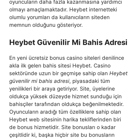
oyuncuların daha fazla kazanmasına yardımcı
olmayı amaçlamaktadır. Heybet internetteki
olumlu yorumları da kullanıcıların siteden
memnun olduğunu gösteriyor.
Heybet Güvenilir Mi Bahis Adresi
En yeni ücretsiz bonus casino siteleri denilince
akla ilk gelen bahis sitesi Heybet. Casino
sektöründe uzun bir geçmişe sahip olan
Heybet
güvenilir mi bahis adresi
, piyasadaki tüm
yenilikleri bir araya getiriyor. Site, üyelerine
oldukça yüksek düzeyde hizmet sunduğu için
bahisçiler tarafından oldukça beğenilmektedir.
Oyuncuların aradığı tüm özelliklere sahip olan
Heybet web sitesinin harika tekliflerinden biri
de bonus hizmetidir. Site bonusları o kadar
çeşitlidir ki, başka hiçbir site bu bonusların