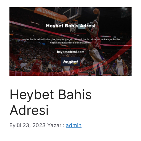
Heybet Bahis
Adresi
Eylül 23, 2023
Yazarı:
admin