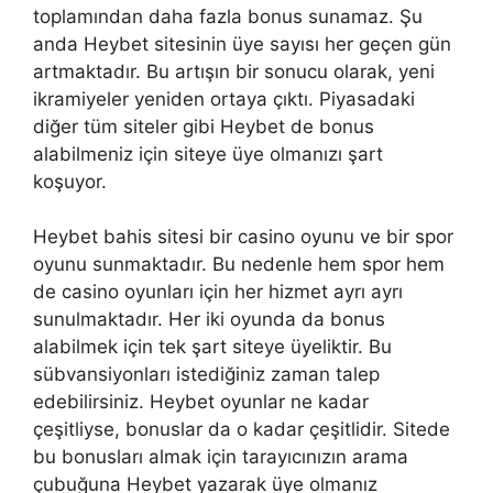
toplamından daha fazla bonus sunamaz. Şu
anda Heybet sitesinin üye sayısı her geçen gün
artmaktadır. Bu artışın bir sonucu olarak, yeni
ikramiyeler yeniden ortaya çıktı. Piyasadaki
diğer tüm siteler gibi Heybet de bonus
alabilmeniz için siteye üye olmanızı şart
koşuyor.
Heybet bahis sitesi bir casino oyunu ve bir spor
oyunu sunmaktadır. Bu nedenle hem spor hem
de casino oyunları için her hizmet ayrı ayrı
sunulmaktadır. Her iki oyunda da bonus
alabilmek için tek şart siteye üyeliktir. Bu
sübvansiyonları istediğiniz zaman talep
edebilirsiniz. Heybet oyunlar ne kadar
çeşitliyse, bonuslar da o kadar çeşitlidir. Sitede
bu bonusları almak için tarayıcınızın arama
çubuğuna Heybet yazarak üye olmanız