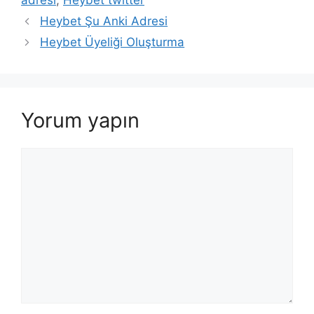
adresi
,
Heybet twitter
Heybet Şu Anki Adresi
Heybet Üyeliği Oluşturma
Yorum yapın
Yorum