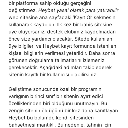
bir platforma sahip olduğu gerçeğini
değiştirmez.
Heybet yasal olarak para yatırabilir
web sitesine ana sayfadaki ‘Kayıt Ol’ sekmesini
kullanarak kaydolun. İlk kez bir bahis sitesine
üye oluyorsanız, destek ekibimiz kaydolmadan
önce size yardımcı olacaktır. Sitede kullanılan
üye bilgileri ve Heybet kayıt formunda istenilen
kişisel bilgilerin verilmesi yeterlidir. Daha sonra
görünen doğrulama talimatlarını izlemeniz
gerekecektir. Aşağıdaki adımları takip ederek
sitenin kayıtlı bir kullanıcısı olabilirsiniz:
Geliştirme sonucunda özel bir programın
varlığının birinci sınıf bir sitenin ayırt edici
özelliklerinden biri olduğunu unutmayın. Bu
zengin sitenin öldüğünü bir kez daha kanıtlayan
Heybet bu bölümde kendi sitesinden
bahsetmesi mantıklı. Bu nedenle, tahmin için