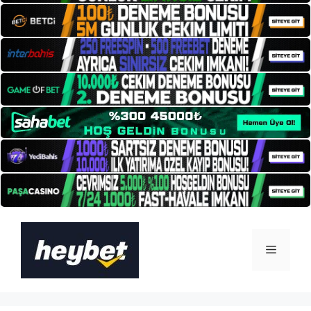
İçeriğe
atla
Menü