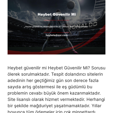
Heybet güvenilir mi Heybet Güvenilir Mi? Sorusu
ölerek sorulmaktadır. Tespit dolandırıcı sitelerin
adedinin her geçtiğimiz gün son derece fazla
sayıda artış göstermesi ile eş güdümlü bu
problemin cevabı büyük önem kazanmaktadır.
Site lisanslı olarak hizmet vermektedir. Herhangi
bir şekilde mağduriyet yaşatmamaktadır. Yıllar
boyunca tüm ödemeler için çok minnettardı.