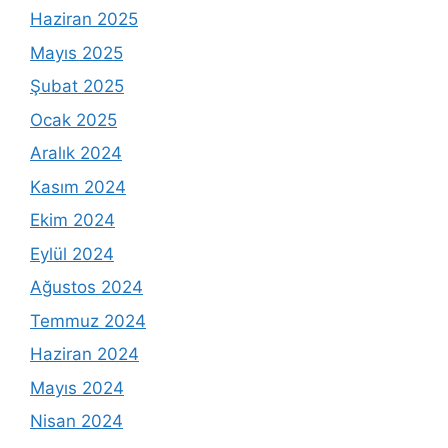
Haziran 2025
Mayıs 2025
Şubat 2025
Ocak 2025
Aralık 2024
Kasım 2024
Ekim 2024
Eylül 2024
Ağustos 2024
Temmuz 2024
Haziran 2024
Mayıs 2024
Nisan 2024