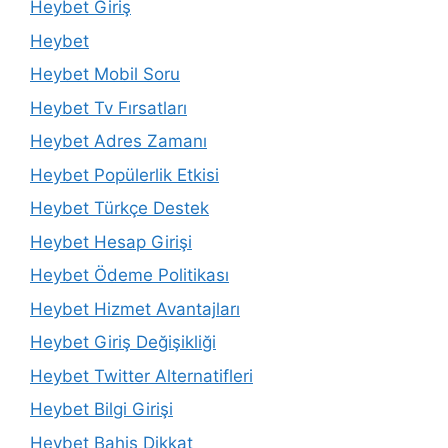
Heybet Giriş
Heybet
Heybet Mobil Soru
Heybet Tv Fırsatları
Heybet Adres Zamanı
Heybet Popülerlik Etkisi
Heybet Türkçe Destek
Heybet Hesap Girişi
Heybet Ödeme Politikası
Heybet Hizmet Avantajları
Heybet Giriş Değişikliği
Heybet Twitter Alternatifleri
Heybet Bilgi Girişi
Heybet Bahis Dikkat