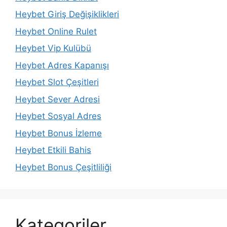
Heybet Giriş Değişiklikleri
Heybet Online Rulet
Heybet Vip Kulübü
Heybet Adres Kapanışı
Heybet Slot Çeşitleri
Heybet Sever Adresi
Heybet Sosyal Adres
Heybet Bonus İzleme
Heybet Etkili Bahis
Heybet Bonus Çeşitliliği
Kategoriler