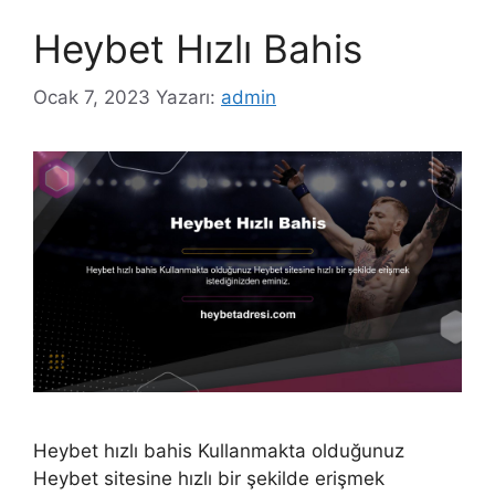
Heybet Hızlı Bahis
Ocak 7, 2023
Yazarı:
admin
Heybet hızlı bahis Kullanmakta olduğunuz
Heybet sitesine hızlı bir şekilde erişmek