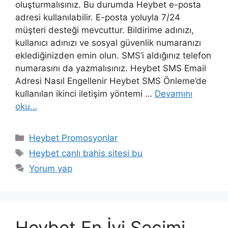
oluşturmalısınız. Bu durumda Heybet e-posta
adresi kullanılabilir. E-posta yoluyla 7/24
müşteri desteği mevcuttur. Bildirime adınızı,
kullanıcı adınızı ve sosyal güvenlik numaranızı
eklediğinizden emin olun. SMS’i aldığınız telefon
numarasını da yazmalısınız. Heybet SMS Email
Adresi Nasıl Engellenir Heybet SMS Önleme’de
kullanılan ikinci iletişim yöntemi …
Devamını
oku…
Kategoriler
Heybet Promosyonlar
Etiketler
Heybet canlı bahis sitesi bu
Yorum yap
Heybet En İyi Seçimi