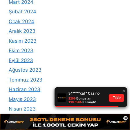
Mart 2024
Şubat 2024
Ocak 2024
Aralık 2023
Kasım 2023
Ekim 2023
Eylül 2023
Ağustos 2023
Temmuz 2023
Haziran 2023
Mayıs 2023
Nisan 2023
×
Mart 2023
Şubat 2023