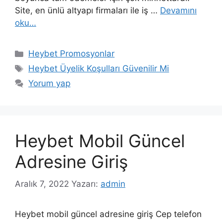
Site, en ünlü altyapı firmaları ile iş …
Devamını
oku…
Kategoriler
Heybet Promosyonlar
Etiketler
Heybet Üyelik Koşulları Güvenilir Mi
Yorum yap
Heybet Mobil Güncel
Adresine Giriş
Aralık 7, 2022
Yazarı:
admin
Heybet mobil güncel adresine giriş Cep telefon